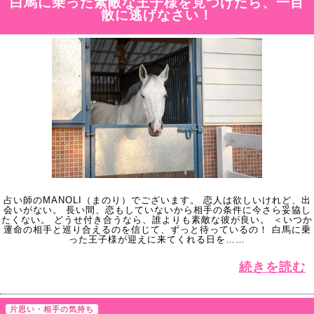
白馬に乗った素敵な王子様を見つけたら、一目
散に逃げなさい！
占い師のMANOLI（まのり）でございます。 恋人は欲しいけれど、出
会いがない。 長い間、恋もしていないから相手の条件に今さら妥協し
たくない。 どうせ付き合うなら、誰よりも素敵な彼が良い。 ＜いつか
運命の相手と巡り合えるのを信じて、ずっと待っているの！ 白馬に乗
った王子様が迎えに来てくれる日を……
続きを読む
片思い・相手の気持ち