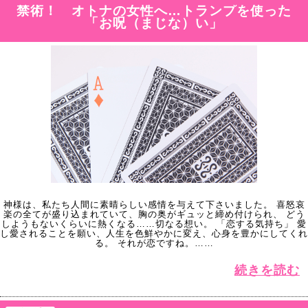
禁術！ オトナの女性へ…トランプを使った
「お呪（まじな）い」
神様は、私たち人間に素晴らしい感情を与えて下さいました。 喜怒哀
楽の全てが盛り込まれていて、胸の奥がギュッと締め付けられ、 どう
しようもないくらいに熱くなる……切なる想い。 「恋する気持ち」 愛
し愛されることを願い、人生を色鮮やかに変え、心身を豊かにしてくれ
る。 それが恋ですね。……
続きを読む