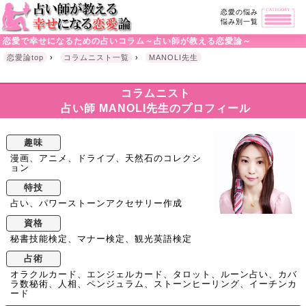
恋愛の悩み
悩み別一覧
恋愛で幸せになるための占いコラム～占い師が教える恋愛論～
恋愛論top
›
コラムニスト一覧
›
MANOLI先生
コラムニスト
占い師 MANOLI先生のプロフィール
趣味
漫画、アニメ、ドライブ、天然石のコレクシ
ョン
特技
占い、パワーストーンアクセサリー作成
資格
秘書技能検定、マナー検定、観光英語検定
占術
オラクルカード、エンジェルカード、タロット、ルーン占い、カバ
ラ数秘術、人相、ペンジュラム、ストーンヒーリング、イーチンカ
ード