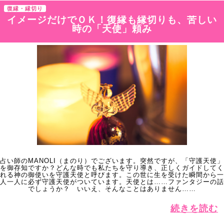
復縁・縁切り
イメージだけでＯＫ！復縁も縁切りも、苦しい
時の「天使」頼み
占い師のMANOLI（まのり）でございます。突然ですが、「守護天使」
を御存知ですか？どんな時でも私たちを守り導き、正しくガイドしてく
れる神の御使いを守護天使と呼びます。この世に生を受けた瞬間から一
人一人に必ず守護天使がついています。天使とは……ファンタジーの話
でしょうか？ いいえ、そんなことはありません……
続きを読む