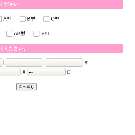
ください。
A型
B型
O型
AB型
不明
てください。
年
月
日