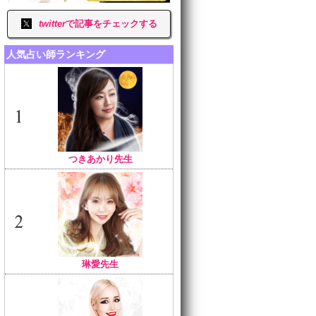
twitter
で記事をチェックする
人気占い師ランキング
つきあかり先生
琳愛先生