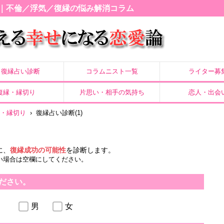
｜不倫／浮気／復縁の悩み解消コラム
復縁占い診断
コラムニスト一覧
ライター募
復縁・縁切り
片思い・相手の気持ち
恋人・出会
縁・縁切り
›
復縁占い診断(1)
に、
復縁成功の可能性
を診断します。
い場合は空欄にしてください。
ださい。
男
女