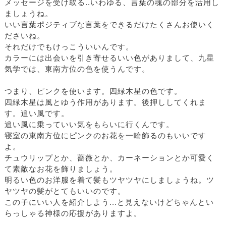
メッセージを受け取る..いわゆる、言葉の魂の部分を活用し
ましょうね。
いい言葉ポジティブな言葉をできるだけたくさんお使いく
ださいね。
それだけでもけっこういいんです。
カラーには出会いを引き寄せるいい色がありまして、九星
気学では、東南方位の色を使うんです。
つまり、ピンクを使います。四緑木星の色です。
四緑木星は風とゆう作用があります。後押ししてくれま
す。追い風です。
追い風に乗っていい気をもらいに行くんです。
寝室の東南方位にピンクのお花を一輪飾るのもいいです
よ。
チュウリップとか、薔薇とか、カーネーションとか可愛く
て素敵なお花を飾りましょう。
明るい色のお洋服を着て髪もツヤツヤにしましょうね。ツ
ヤツヤの髪がとてもいいのです。
この子にいい人を紹介しよう...と見えないけどちゃんとい
らっしゃる神様の応援がありますよ。