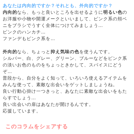
あなたは内向的ですか？それとも、外向的ですか？
内向的
なら、もっと良いところを出せるように
明るい色
の
お洋服や小物や開運メークといいまして、ピンク系の頬ベ
ニをブラシでうすく全体につけてみましょう...
ピンクのハンカチ…
ファンデもピンク系を…
外向的
なら、ちょっと
抑え気味の色
を使うんです。
シルバー、白、グレー、グリーン、ブルーなどをピンク系
の淡いお色のものをちょっときかして、スパイスにどう
ぞ…
普段から、自分をよく知って、いろいろ使えるアイテムを
みんな使って、素敵な出会いをゲットしましょうね。
良い行動心掛け一つきっと、あなたに素敵な出会いをもた
らすでしょう...
良い出会いの扉はあなたが開けるんです。
応援しています。
このコラムをシェアする