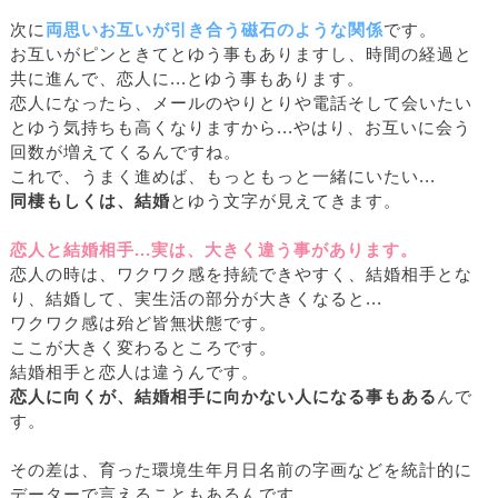
次に
両思いお互いが引き合う磁石のような関係
です。
お互いがピンときてとゆう事もありますし、時間の経過と
共に進んで、恋人に...とゆう事もあります。
恋人になったら、メールのやりとりや電話そして会いたい
とゆう気持ちも高くなりますから...やはり、お互いに会う
回数が増えてくるんですね。
これで、うまく進めば、もっともっと一緒にいたい...
同棲もしくは、結婚
とゆう文字が見えてきます。
恋人と結婚相手...実は、大きく違う事があります。
恋人の時は、ワクワク感を持続できやすく、結婚相手とな
り、結婚して、実生活の部分が大きくなると...
ワクワク感は殆ど皆無状態です。
ここが大きく変わるところです。
結婚相手と恋人は違うんです。
恋人に向くが、結婚相手に向かない人になる事もある
んで
す。
その差は、育った環境生年月日名前の字画などを統計的に
データーで言えることもあるんです。