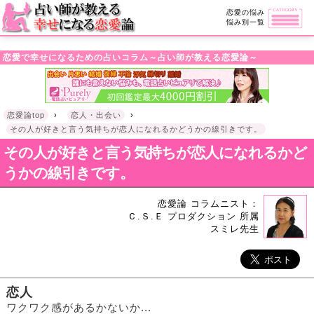
・!DOCTYPE html>l
恋愛の悩み
悩み別一覧
恋愛で幸せになるための占いコラム～占い師が教える恋愛論～
恋愛論top
›
恋人・出会い
›
その人が好きと言う気持ちが恋人になれるかどうかの線引きです。
その人が好きと言う気持ちが恋人になれるかど
うかの線引きです。
恋愛論 コラムニスト：
Ｃ.Ｓ.Ｅ プロダクション 所属
スミレ先生
恋人
ワクワク感があるかないか...