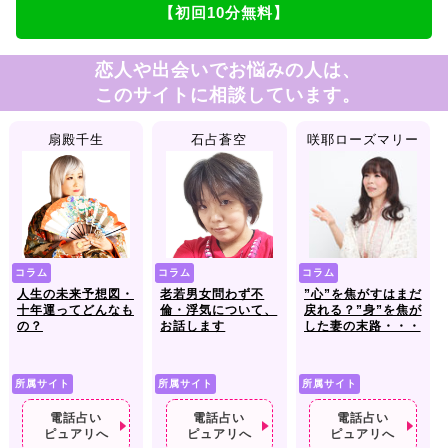
【初回10分無料】
恋人や出会いでお悩みの人は、
このサイトに相談しています。
扇殿千生
石占蒼空
咲耶ローズマリー
コラム
コラム
コラム
人生の未来予想図・
老若男女問わず不
”心”を焦がすはまだ
十年運ってどんなも
倫・浮気について、
戻れる？”身”を焦が
の？
お話します
した妻の末路・・・
所属サイト
所属サイト
所属サイト
電話占い
電話占い
電話占い
ピュアリへ
ピュアリへ
ピュアリへ