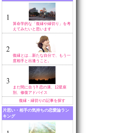
算命学的な「復縁や縁切り」を考
えてみたいと思います
復縁とは…新たな自分で、もう一
度相手と出逢うこと。
まだ間に合う⁈ 恋の溝、12星座
別、修復アドバイス
復縁・縁切りの記事を探す
片思い・相手の気持ちの恋愛論ラン
キング