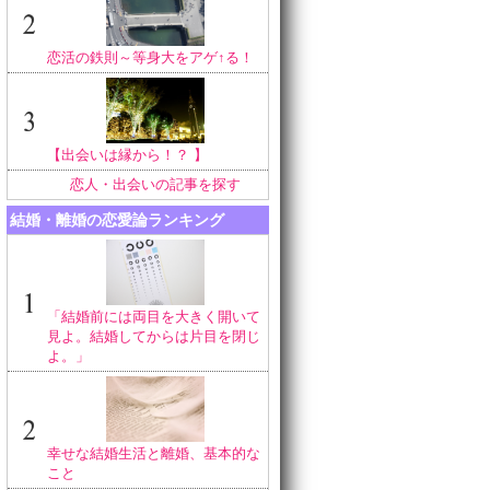
恋活の鉄則～等身大をアゲ↑る！
【出会いは縁から！？ 】
恋人・出会いの記事を探す
結婚・離婚の恋愛論ランキング
「結婚前には両目を大きく開いて
見よ。結婚してからは片目を閉じ
よ。」
幸せな結婚生活と離婚、基本的な
こと