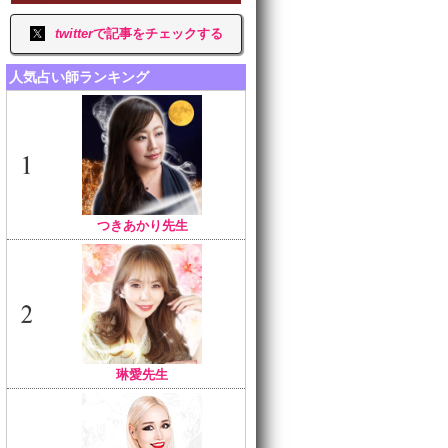
twitter
で記事をチェックする
人気占い師ランキング
つきあかり先生
琳愛先生