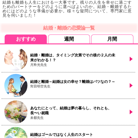
結婚も離婚も人生における一大事です。残りの人生を幸せに過ごす
ためのパートナーをどのように選べばよいのか。結婚・離婚するた
めにはどのような準備が必要か。様々な疑問について、専門家に意
見を伺いました！
結婚・離婚の恋愛論一覧
おすすめ
週間
月間
結婚・離婚は、タイミング次第でその後の２人の未
来がわかる！？
月羚光先生
結婚と離婚～結婚は女の幸せ？離婚はバツなの？～
宵田明空先生
あなたにとって、結婚は夢の暮らし、それとも、
長〜い就職
未都先生
結婚はゴールではなく人生のスタート