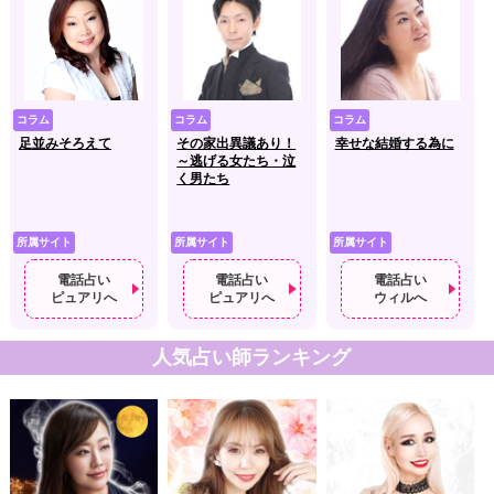
コラム
コラム
コラム
足並みそろえて
その家出異議あり！
幸せな結婚する為に
～逃げる女たち・泣
く男たち
所属サイト
所属サイト
所属サイト
電話占い
電話占い
電話占い
ピュアリへ
ピュアリへ
ウィルへ
人気占い師ランキング