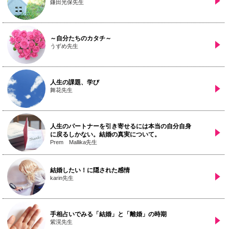
鎌田光保先生
～自分たちのカタチ～
うずめ先生
人生の課題、学び
舞花先生
人生のパートナーを引き寄せるには本当の自分自身
に戻るしかない。結婚の真実について。
Prem Mallika先生
結婚したい！に隠された感情
karin先生
手相占いでみる「結婚」と「離婚」の時期
紫滉先生