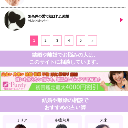
無条件の愛で結ばれた結婚
VioletKeiko先生
1
2
3
4
5
»
結婚や離婚でお悩みの人は、
このサイトに相談しています。
結婚や離婚の相談で
おすすめの占い師
ミリア
御室勾月
未來