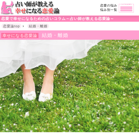
恋愛の悩み
悩み別一覧
恋愛で幸せになるための占いコラム～占い師が教える恋愛論～
恋愛論top
›
結婚・離婚
結婚・離婚
幸せになる恋愛論