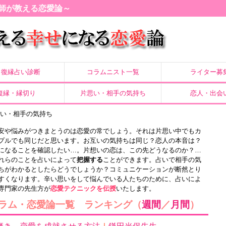
師が教える恋愛論～
復縁占い診断
コラムニスト一覧
ライター募
復縁・縁切り
片思い・相手の気持ち
恋人・出会
思い・相手の気持ち
安や悩みがつきまとうのは恋愛の常でしょう。それは片思い中でもカ
プルでも同じだと思います。お互いの気持ちは同じ？恋人の本音は？
になることを確認したい…。片想いの恋は、この先どうなるのか？…
れらのことを占いによって
把握する
ことができます。占いで相手の気
ちがわかるとしたらどうでしょうか？コミュニケーションが断然とり
すくなります。辛い思いをして悩んでいる人たちのために、占いによ
専門家の先生方が
恋愛テクニックを伝授
いたします。
ラム・恋愛論一覧 ランキング（
週間
／
月間
）