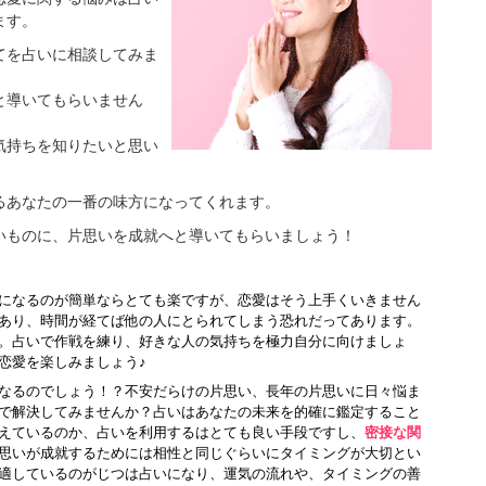
ます。
てを占いに相談してみま
と導いてもらいません
気持ちを知りたいと思い
るあなたの一番の味方になってくれます。
いものに、片思いを成就へと導いてもらいましょう！
になるのが簡単ならとても楽ですが、恋愛はそう上手くいきません
あり、時間が経てば他の人にとられてしまう恐れだってあります。
。占いで作戦を練り、好きな人の気持ちを極力自分に向けましょ
恋愛を楽しみましょう♪
なるのでしょう！？不安だらけの片思い、長年の片思いに日々悩ま
で解決してみませんか？占いはあなたの未来を的確に鑑定すること
えているのか、占いを利用するはとても良い手段ですし、
密接な関
思いが成就するためには相性と同じぐらいにタイミングが大切とい
適しているのがじつは占いになり、運気の流れや、タイミングの善