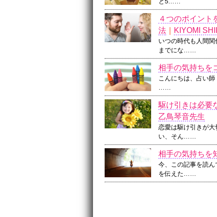
と5……
４つのポイント
法
｜
KIYOMI SH
いつの時代も人間関
までにな……
相手の気持ちを
こんにちは、占い師「
……
駆け引きは必要
乙鳥琴音先生
恋愛は駆け引きが大
い、そん……
相手の気持ちを
今、この記事を読ん
を伝えた……