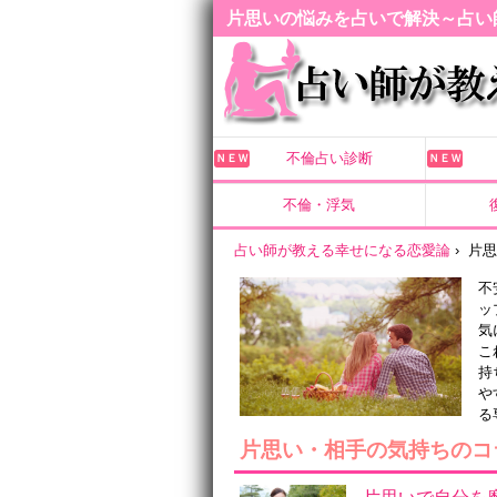
片思いの悩みを占いで解決～占い
不倫占い診断
ＮＥＷ
ＮＥＷ
不倫・浮気
占い師が教える幸せになる恋愛論
›
片
不
ッ
気
こ
持
や
る
片思い・相手の気持ちのコ