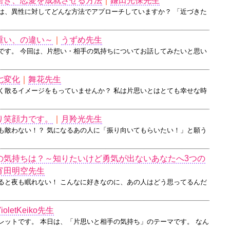
磨き、恋愛を成就させる方法
｜
鎌田光保先生
は、異性に対してどんな方法でアプローチしていますか？ 「近づきた
重い、の違い～
｜
うずめ先生
です。 今回は、片想い・相手の気持ちについてお話してみたいと思い
七変化
｜
舞花先生
く散るイメージをもっていませんか？ 私は片思いとはとても幸せな時
り笑顔力です。
｜
月羚光先生
も敵わない！？ 気になるあの人に「振り向いてもらいたい！」と願う
の気持ちは？～知りたいけど勇気が出ないあなたへ3つの
宵田明空先生
ると夜も眠れない！ こんなに好きなのに、あの人はどう思ってるんだ
ioletKeiko先生
レットです。 本日は、「片思いと相手の気持ち」のテーマです。 なん