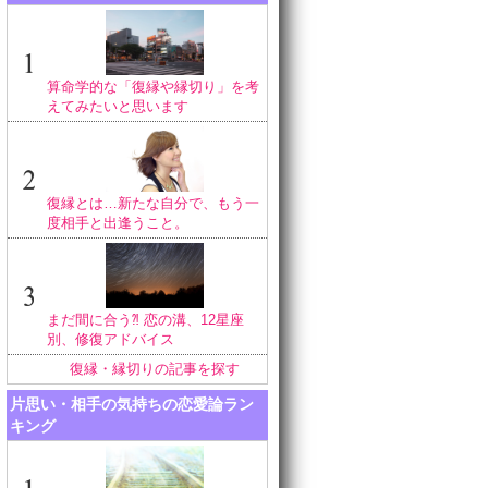
算命学的な「復縁や縁切り」を考
えてみたいと思います
復縁とは…新たな自分で、もう一
度相手と出逢うこと。
まだ間に合う⁈ 恋の溝、12星座
別、修復アドバイス
復縁・縁切りの記事を探す
片思い・相手の気持ちの恋愛論ラン
キング