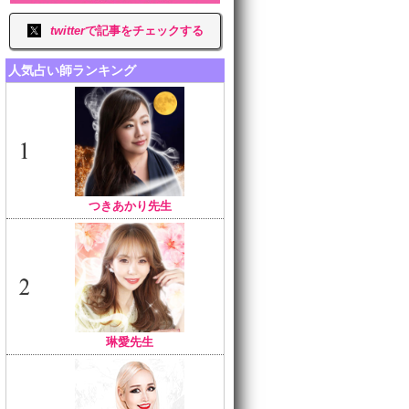
twitter
で記事をチェックする
人気占い師ランキング
つきあかり先生
琳愛先生