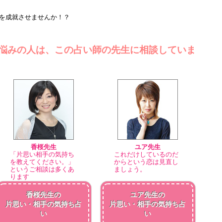
を成就させませんか！？
悩みの人は、この占い師の先生に相談していま
香桜先生
ユア先生
「片思い相手の気持ち
これだけしているのだ
を教えてください。」
からという恋は見直し
というご相談は多くあ
ましょう。
ります
香桜先生の
ユア先生の
片思い・相手の気持ち占
片思い・相手の気持ち占
い
い