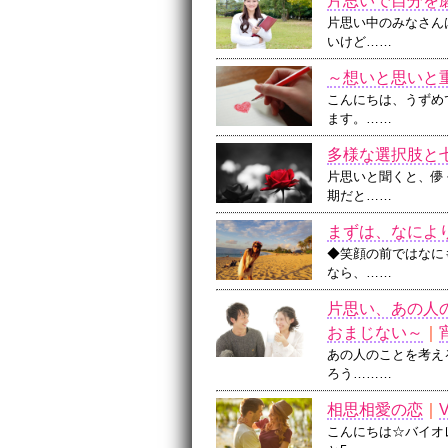
片思いで自分を
片思い中のみなさん
いけど……
～想いと思いと
こんにちは、うずめ
ます。……
多様な選択肢と
片思いと聞くと、儚
期だと……
まずは、なによ
◆笑顔の前ではなに
なら、……
片思い、あの人
おまじない～
｜
あの人のことを考え
ろう………
相思相愛の恋
｜
V
こんにちは☆バイオ