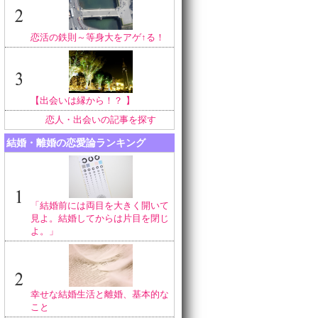
恋活の鉄則～等身大をアゲ↑る！
【出会いは縁から！？ 】
恋人・出会いの記事を探す
結婚・離婚の恋愛論ランキング
「結婚前には両目を大きく開いて
見よ。結婚してからは片目を閉じ
よ。」
幸せな結婚生活と離婚、基本的な
こと