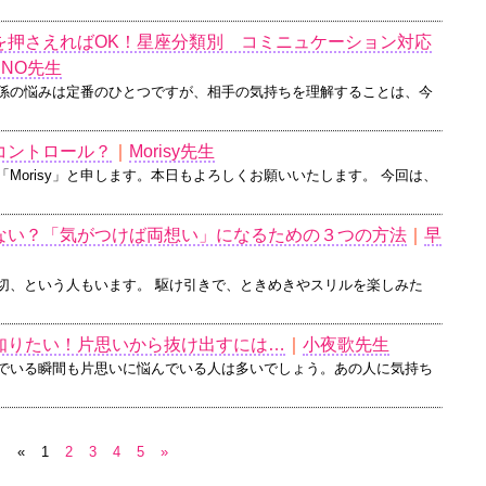
を押さえればOK！星座分類別 コミニュケーション対応
IINO先生
係の悩みは定番のひとつですが、相手の気持ちを理解することは、今
コントロール？
｜
Morisy先生
Morisy」と申します。本日もよろしくお願いいたします。 今回は、
ない？「気がつけば両想い」になるための３つの方法
｜
早
切、という人もいます。 駆け引きで、ときめきやスリルを楽しみた
知りたい！片思いから抜け出すには…
｜
小夜歌先生
でいる瞬間も片思いに悩んでいる人は多いでしょう。あの人に気持ち
«
1
2
3
4
5
»