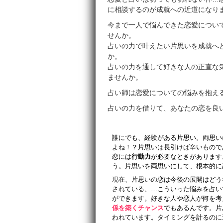
に相談するのが成就への近道になり
今まで一人で悩んできた恋愛につい
せんか。
占いの力で叶えたい片思いを成就へ
か。
占いの力を通して好きな人の正直な
ませんか。
占い師は恋愛についての悩みを抱え
占いの力を借りて、あなたの恋を良
誰にでも、経験がある片思い。両思い
よね！？片思いは長引けば辛いもので
恋には
行動力
が必要なときがあります
う。片思いを両思いにして、根本的に
現在、片思いの恋は今後の展開はどう
されている、…こういった悩みを占い
ができます。好きな人や恋人が何を考
係を築くチャンス
でもあるんです。片
われています。タイミングを計るのに