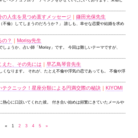
分の人生を見つめ直すメッセージ
｜
鎌田光保先生
（不倫）してしまうのだろうか？」 誰しも、幸せな恋愛や結婚を求め
るの？
｜
Morisy先生
しょうか、占い師「Morisy」です。 今回は難しいテーマですが、
こえた、その先には
｜
早乙鳥琴音先生
しくなります。 それが、たとえ不倫や浮気の恋であっても。 不倫や浮
いテクニック！星座分類による円満交際の秘訣
｜
KIYOMI
に熱心に口説いてくれた彼。 付き合い始めは頻繁にきていたメールや
«
1
2
3
4
5
»