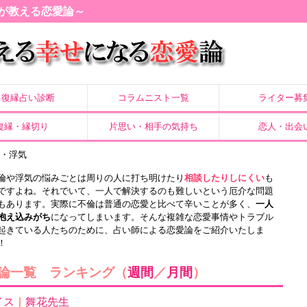
が教える恋愛論～
復縁占い診断
コラムニスト一覧
ライター募
復縁・縁切り
片思い・相手の気持ち
恋人・出会
倫・浮気
倫や浮気の悩みごとは周りの人に打ち明けたり
相談したりしにくい
も
ですよね。それでいて、一人で解決するのも難しいという厄介な問題
もあります。実際に不倫は普通の恋愛と比べて辛いことが多く、
一人
抱え込みがち
になってしまいます。そんな複雑な恋愛事情やトラブル
起きている人たちのために、占い師による恋愛論をご紹介いたしま
！
論一覧 ランキング（
週間
／
月間
）
イス
｜
舞花先生