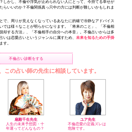
？しかし、不倫や浮気が止められない人にとって、今持てる幸せが
たらいいのか？不倫関係真っ只中の方には判断が難しいかもしれま
とで、周りが見えなくなっているあなたに的確で冷静なアドバイス
いでは様々なことが明らかになります。「将来のこと」、「不倫相
脱却する方法」、「不倫相手の自分への本音」。不倫占いからは多
占いは恋愛占いというジャンルに属すため、
未来を知るための手掛
ます。
不倫占い診断をする
、この占い師の先生に相談しています。
扇殿千生先生
ユア先生
人生の未来予想図・十
不倫恋愛の定義ズレは
年運ってどんなもの？
危険です。