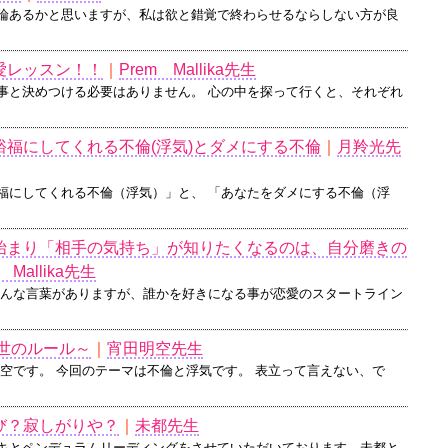
論あるかと思いますが、私は欲と錯覚で終わらせるならしない方が良
愛レッスン！！
｜
Prem Mallika先生
事と決めつける必要はありません。 心の中を探って行くと、それぞれ
裕福にしてくれる不倫(浮気)とダメにする不倫
｜
月羚光先
福にしてくれる不倫（浮気）」と、 「あなたをダメにする不倫（浮
始まり「相手の気持ち」が知りたくなるのは、自分磨きの
 Mallika先生
そんな言葉がありますが、誰かを好きになる事が恋愛のスタートライン
の世のルール～
｜
宵田明空先生
明空です。 今回のテーマは不倫と浮気です。 表立って言えない、で
び？寂しがりや？
｜
未都先生
キとペンデュラムリーディングをさせていただいております、未都と