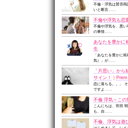
不倫・浮気は賛否両
いと断言……
不倫や浮気も恋
不倫や浮気を、悪い
の事情……
あなたを豊かに
生
「あなたを豊かに裕
気）」が……
「片思い」から
サイン！
｜
Prem
恋に落ちる。。。 
ですよ……
不倫 浮気～こ
こんにちは、宵田 
も、自……
不倫、浮気は遊
はじめまして、レイ