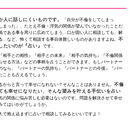
か人に話しにくいものです。
「自分が不倫をしてしまっ
しまった」、たとえ不倫・浮気の関係が望んでいなかったことだ
係である事を周りに広めてしまう…口が固い人に相談しても、解
不
る…など、怖くて相談する事自体難しいものがありますよね。
したいのが『占い』
です。
『相手との相性』『相手との未来』『相手の気持ち』『不倫関係
らせる方法』などの事柄を占うことができます。もしパートナー
のなら、『パートナーの気持ち』『パートナーとの今後』『パー
たことも占えるでしょう。
不倫
るからと言って幸せになれない？そんなことはありません。
ても幸せになりたい、そんな望みを叶える手伝いを占い
気の関係に悩み苦しむ必要はないのです。問題を解決させて幸せ
みてはいかがでしょうか。
人で抱え込まずに占いで相談してみるといいですよ！