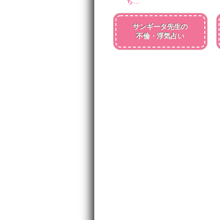
ち…
サンギータ先生の
不倫・浮気占い