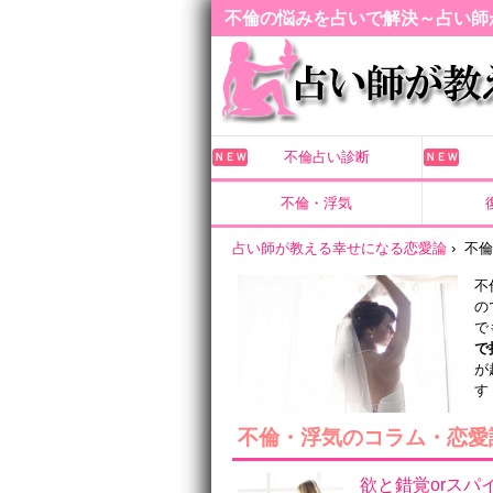
不倫の悩みを占いで解決～占い師
不倫占い診断
ＮＥＷ
ＮＥＷ
不倫・浮気
占い師が教える幸せになる恋愛論
›
不
不
の
で
で
が
す
不倫・浮気のコラム・恋愛
欲と錯覚orスパ