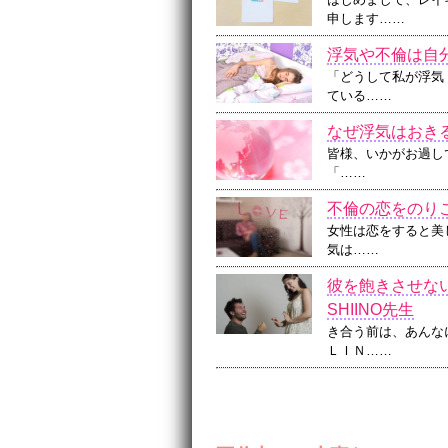
申します……
浮気や不倫は自
「どうして私が浮気
ている……
なぜ浮気はおき
皆様、いかがお過しで
「……
不倫の恋をのり
女性は恋をすると美
気は……
彼を飽きさせな
SHIINO先生
き合う前は、あんな
ＬＩＮ……