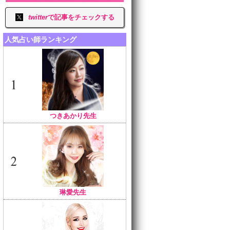
twitter
で記事をチェックする
人気占い師ランキング
つきあかり先生
琳愛先生