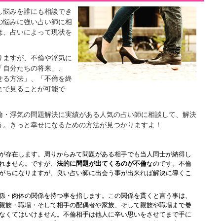
し悩みを誰にも相談でき
の悩みに強い占い師に相
は、占いによって現状を
りますが、不倫や浮気に
「自分たちの将来」、
せる方法」、「不倫を終
まで見ることが可能で
倫・浮気の問題解決に実績がある人気の占い師に相談して、解決
う。きっと幸せになるための方法が見つかりますよ！
が存在します。周りからみて問題がある相手でも当人同士が納得し
れません。ですが、
法的に問題が出てくるのが不倫
なのです。不倫
がちになりますが、良い占い師に出会う事が出来れば解決に導くこ
係・肉体の関係を持つ事を指します。この関係を貫くと言う事は、
親族・職場・そして相手の配偶者や家族、そして親族や職場まで巻
なくてはいけません。不倫相手は他人に辛い思いをさせてまで手に