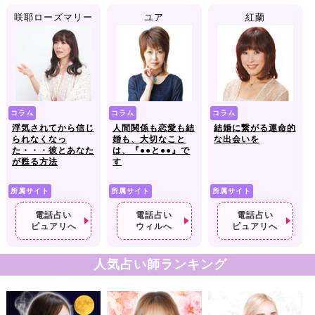
咲耶ローズマリー
ユア
紅蘭
コラム
コラム
コラム
浮気されてから信じ
人間関係も恋愛も結
結婚に繋がる運命的
られなくなっ
婚も、大切なこと
な出会いを
た・・・彼とあなた
は、『●●と●●』で
が甦る方法
す
所属サイト
所属サイト
所属サイト
電話占い
電話占い
電話占い
ピュアリへ
ウィルへ
ピュアリへ
人気占い師ランキング