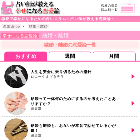
恋愛の悩み
悩み別一覧
恋愛で幸せになるための占いコラム～占い師が教える恋愛論～
恋愛論top
›
結婚・離婚
結婚・離婚
幸せになる恋愛論
結婚・離婚の恋愛論一覧
おすすめ
週間
月間
人生を安全に乗り切るための指針
ロニーやまざき先生
結婚って一体何のためにするのか考えたことあ
りますか？
編集部
結婚も離婚も、お互いが本音で話せているかが
鍵！
編集部