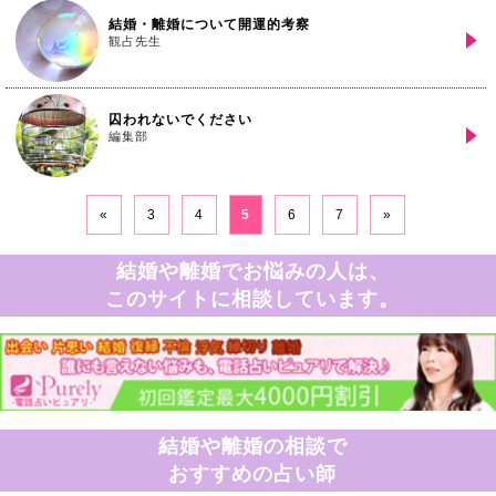
結婚・離婚について開運的考察
観占先生
囚われないでください
編集部
«
3
4
5
6
7
»
結婚や離婚でお悩みの人は、
このサイトに相談しています。
結婚や離婚の相談で
おすすめの占い師