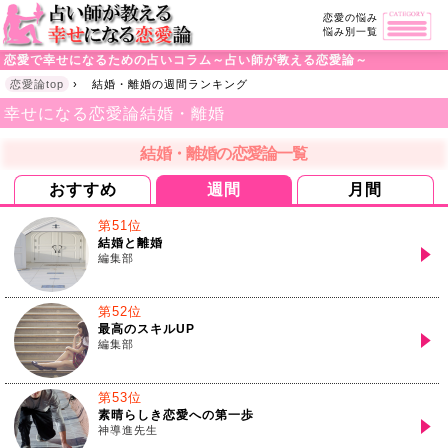
恋愛の悩み
悩み別一覧
恋愛で幸せになるための占いコラム～占い師が教える恋愛論～
恋愛論top
›
結婚・離婚の週間ランキング
幸せになる恋愛論
結婚・離婚
結婚・離婚の恋愛論一覧
おすすめ
週間
月間
第51位
結婚と離婚
編集部
第52位
最高のスキルUP
編集部
第53位
素晴らしき恋愛への第一歩
神導進先生