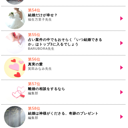
第54位
結婚だけが幸せ？
福生万里子先生
第55位
占い案件の中でもおそらく「いつ結婚できる
か」はトップ3に入るでしょう
BARUBORA先生
第56位
真実の愛
箕田みなみ先生
第57位
離婚の相談をするなら
編集部
第58位
結婚は神様がくださる、奇跡のプレゼント
編集部