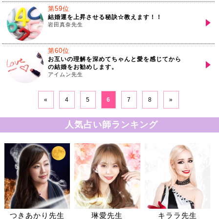
第59位
結婚運を上昇させる秘訣☆教えます！！
岩田真奈先生
第60位
お互いの理解を深めてちゃんと愛を感じてから
の結婚をお勧めします。
アイムン先生
«
4
5
6
7
8
»
人気占い師ランキング
つきあかり先生
琳愛先生
キララ先生