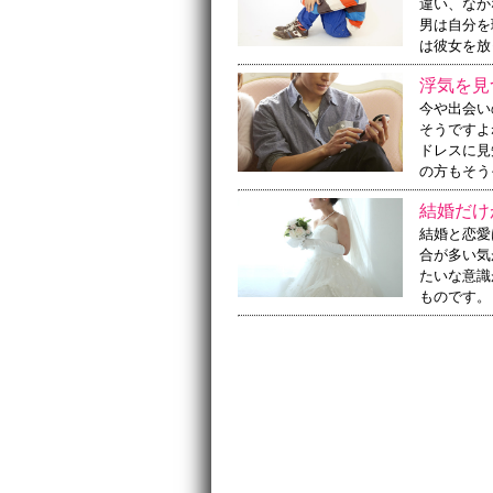
違い、なか
男は自分を
は彼女を放
浮気を見
今や出会い
そうですよ
ドレスに見
の方もそう
結婚だけ
結婚と恋愛
合が多い気
たいな意識
ものです。