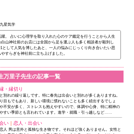
九星気学
活躍。 占いに心理学を取り入れた心のケア鑑定を行うことから人生
心白山神社前のお店には全国から足を運ぶ人も多く相談者が殺到し
O1として人気を博したあと、一人の悩みにじっくり向き合いたい思
ムやすらぎを神社前に立ち上げました。
生万里子先生の記事一覧
縁・縁切り
と別れの繰り返しです。特に春先は出会いと別れが多くありますね。
り目もでもあり、新しい環境に慣れないことも多く続出するでしょ
や不安が多く、ストレスも抱えやすいので、体調や心身、特に精神の
やすい季節とも言われています。進学・就職・引っ越しなど……
会い
｜
恋人・出会い
恋人 男は意外と孤独な生き物です。それほど強くありません。女性と