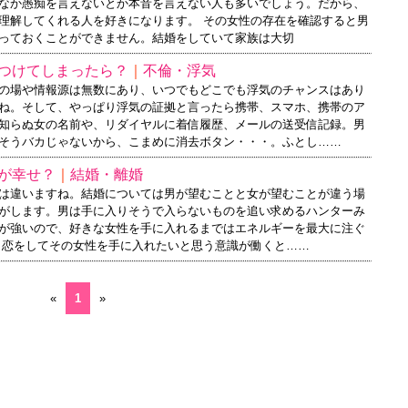
なか愚痴を言えないとか本音を言えない人も多いでしょう。だから、
理解してくれる人を好きになります。 その女性の存在を確認すると男
っておくことができません。結婚をしていて家族は大切
つけてしまったら？
｜
不倫・浮気
の場や情報源は無数にあり、いつでもどこでも浮気のチャンスはあり
ね。そして、やっぱり浮気の証拠と言ったら携帯、スマホ、携帯のア
知らぬ女の名前や、リダイヤルに着信履歴、メールの送受信記録。男
そうバカじゃないから、こまめに消去ボタン・・・。ふとし……
が幸せ？
｜
結婚・離婚
は違いますね。結婚については男が望むことと女が望むことが違う場
がします。男は手に入りそうで入らないものを追い求めるハンターみ
が強いので、好きな女性を手に入れるまではエネルギーを最大に注ぐ
 恋をしてその女性を手に入れたいと思う意識が働くと……
«
1
»