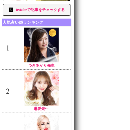
twitter
で記事をチェックする
人気占い師ランキング
つきあかり先生
琳愛先生