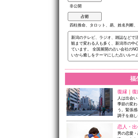
非公開
占術
四柱推命、タロット、易、姓名判断、
新潟のテレビ、ラジオ、雑誌などで
観まで変わる人も多く、新潟市の中
ています。 全国展開の占い会社のN
いから癒しをテーマにした占いルー
福
復縁
｜
復
人は出会い
季節の変わ
う。緊張感
調子を崩し
恋人・出
男の恋愛・