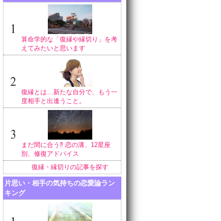
算命学的な「復縁や縁切り」を考
えてみたいと思います
復縁とは…新たな自分で、もう一
度相手と出逢うこと。
まだ間に合う⁈ 恋の溝、12星座
別、修復アドバイス
復縁・縁切りの記事を探す
片思い・相手の気持ちの恋愛論ラン
キング