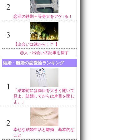
恋活の鉄則～等身大をアゲ↑る！
【出会いは縁から！？ 】
恋人・出会いの記事を探す
結婚・離婚の恋愛論ランキング
「結婚前には両目を大きく開いて
見よ。結婚してからは片目を閉じ
よ。」
幸せな結婚生活と離婚、基本的な
こと