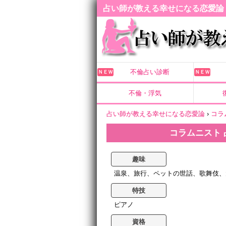
占い師が教える幸せになる恋愛論
不倫占い診断
ＮＥＷ
ＮＥＷ
不倫・浮気
占い師が教える幸せになる恋愛論
›
コラ
コラムニスト 
趣味
温泉、旅行、ペットの世話、歌舞伎、
特技
ピアノ
資格