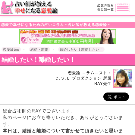
・!DOCTYPE html>l
恋愛の悩み
悩み別一覧
恋愛で幸せになるための占いコラム～占い師が教える恋愛論～
恋愛論top
›
結婚・離婚
›
結婚したい！離婚したい！
結婚したい！離婚したい！
恋愛論 コラムニスト：
Ｃ.Ｓ.Ｅ プロダクション 所属
RAY先生
総合占術師のRAYでございます。
私のページにお立ち寄りいただき、ありがとうございま
す。
本日は、結婚と離婚について書かせて頂きたいと思いま