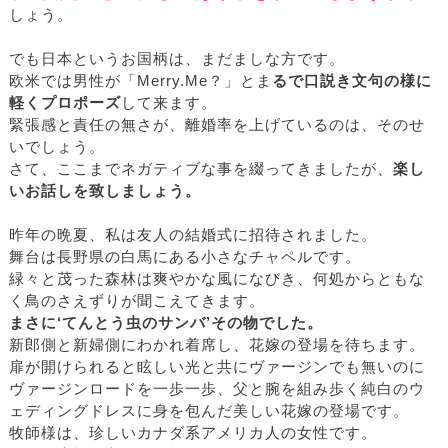
しょう。
でも日本というお国柄は、まだましな方です。
欧米では男性が「Merry.Me？」とま
るで口説き文句の様に
軽くプロポーズ
して来ます。
緊張感と責任の無さが、離婚率を上げているのは、そのせ
いでしょう。
さて、ここまでネガティブな事を綴ってきましたが、
楽し
いお話しを致しましょう。
昨年の晩夏、私は友人の結婚式に招待されました。
舞台は長野県の白馬にある小さなチャペルです。
緑々と茂った森林は爽やかな風になびき、何処からともな
く鳥のさえずりが聞こえてきます。
まさに‘てんとう虫のサンバ’その物でした。
新郎側と新婦側にわかれ着席し、花嫁の登場を待ちます。
扉が開けられると眩しい光と共にヴァージンでも無いのに
ヴァージンロードを一歩一歩、父と腕を組み歩く純白のウ
ェディングドレスに身を包んだ美しい花嫁の登場です。
牧師様は、珍しいカナダ系アメリカ人の女性です。