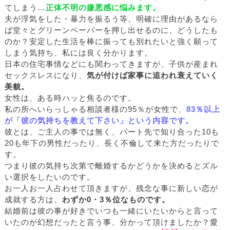
てしまう…
正体不明の嫌悪感に悩みます。
夫が浮気をした・暴力を振るう等、明確に理由があるなら
ば堂々とグリーンペーパーを押し出せるのに、どうしたも
のか？安定した生活を棒に振っても別れたいと強く願って
しまう気持ち、私には良く分かります。
日本の住宅事情などにも関わってきますが、子供が産まれ
セックスレスになり、
気が付けば家事に追われ衰えていく
美貌。
女性は、ある時ハッと焦るのです。
私の所へいらっしゃる相談者様の95％が女性で、
83％以上
が「彼の気持ちを教えて下さい」という内容です。
彼とは、ご主人の事では無く、パート先で知り合った10も
20も年下の男性だったり、長く不倫して来た方だったりで
す。
つまり彼の気持ち次第で離婚するかどうかを決めるとズル
い選択をしたいのです。
お一人お一人占わせて頂きますが、残念な事に新しい恋が
成就する方は、
わずか0・3％位なものです。
結婚前は彼の事が好きでいつも一緒にいたいからと言って
いたのが幻想だったと言う事、分かって頂けましたか？愛