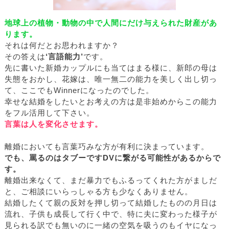
地球上の植物・動物の中で人間にだけ与えられた財産があ
ります。
それは何だとお思われますか？
その答えは
‘言語能力’
です。
先に書いた新婚カップルにも当てはまる様に、新郎の母は
失態をおかし、花嫁は、唯一無二の能力を美しく出し切っ
て、ここでもWinnerになったのでした。
幸せな結婚をしたいとお考えの方は是非始めからこの能力
をフル活用して下さい。
言葉は人を変化させます。
離婚においても言葉巧みな方が有利に決まっています。
でも、罵るのはタブーですDVに繋がる可能性があるからで
す。
離婚出来なくて、まだ暴力でもふるってくれた方がましだ
と、ご相談にいらっしゃる方も少なくありません。
結婚したくて親の反対を押し切って結婚したものの月日は
流れ、子供も成長して行く中で、特に夫に変わった様子が
見られる訳でも無いのに一緒の空気を吸うのもイヤになっ