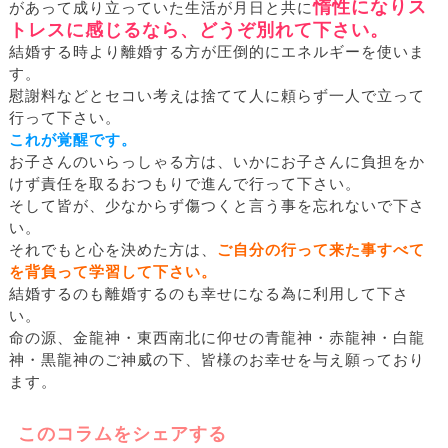
惰性になりス
があって成り立っていた生活が月日と共に
トレスに感じるなら、どうぞ別れて下さい。
結婚する時より離婚する方が圧倒的にエネルギーを使いま
す。
慰謝料などとセコい考えは捨てて人に頼らず一人で立って
行って下さい。
これが覚醒です。
お子さんのいらっしゃる方は、いかにお子さんに負担をか
けず責任を取るおつもりで進んで行って下さい。
そして皆が、少なからず傷つくと言う事を忘れないで下さ
い。
それでもと心を決めた方は、
ご自分の行って来た事すべて
を背負って学習して下さい。
結婚するのも離婚するのも幸せになる為に利用して下さ
い。
命の源、金龍神・東西南北に仰せの青龍神・赤龍神・白龍
神・黒龍神のご神威の下、皆様のお幸せを与え願っており
ます。
このコラムをシェアする