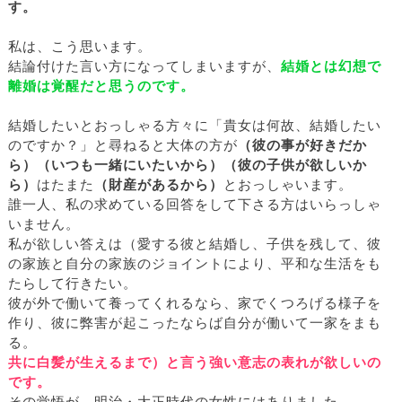
す。
私は、こう思います。
結論付けた言い方になってしまいますが、
結婚とは幻想で
離婚は覚醒だと思うのです。
結婚したいとおっしゃる方々に「貴女は何故、結婚したい
のですか？」と尋ねると大体の方が
（彼の事が好きだか
ら）（いつも一緒にいたいから）（彼の子供が欲しいか
ら）
はたまた
（財産があるから）
とおっしゃいます。
誰一人、私の求めている回答をして下さる方はいらっしゃ
いません。
私が欲しい答えは（愛する彼と結婚し、子供を残して、彼
の家族と自分の家族のジョイントにより、平和な生活をも
たらして行きたい。
彼が外で働いて養ってくれるなら、家でくつろげる様子を
作り、彼に弊害が起こったならば自分が働いて一家をまも
る。
共に白髪が生えるまで）と言う強い意志の表れが欲しいの
です。