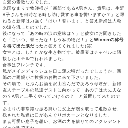
白髪の素敵な方でした。
米国なまりで牧師様が「新郎であるA男さん、貴男は、生涯
B子さんを何時なる時も助け愛する事を誓いますか？」と尋
ねると新郎は力強く「はい！誓います」と答え新婦は大粒
の涙を流したのでした。
後になって「あの時の涙の意味は？」と彼女にお聞きした
ら「こいつ、誓ったな！もう私の物だ！」と
Winnerの称号
を得て出た涙だった
と答えてくれました(笑)
女性とは、したたかな生き物です。披露宴はチャペルに隣
接したホテルで行われました。
食事はフレンチです。
私がメインディッシュを口に運ぶ頃だったでしょうか、新
郎のご両親がご挨拶のお酌に来て下さいました。
その場で、たぶんお酒を沢山呑んだであろう母君が、新婦
友人テーブルの私達ゲストに向かって「あの子は大丈夫な
の？A男と上手くやっていけるの？」と質問して来たので
す。
あまりの非常識な振る舞いに父上が腕を取って退散させ、
残された私達は口があんぐりポカーンとなりました。
まぁ可愛い息子を想い、お酒の力を借りてのアクシデント
だった訳ですね。