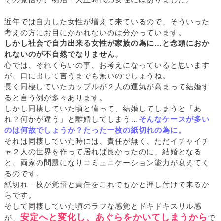
その覚悟が、明治・大正時代の女性にはありました。
近年では自力した女性が増えて来ているので、そういった
考えの方にお目にかかれないのは分かっています。
しかし社会で自力出来る女性が家族の為に…と念頭におか
れないのが不自然でなりません。
心では、それくらいの事、お考えになっていると思います
が、口に出して言うまでも無いのでしょうね。
長く同棲していたカップルが２人の運気が高まって結婚す
ると言う例が多々あります。
しかし同棲していた頃と違って、結婚してしまうと「あ
れ？何かが違う」と離婚してしまう…
そんなケースが多い
のは何故でしょうか？たった一枚の紙切れの為に。
それは同棲していた時には、責任が無く、ただイチャイチ
ャ２人の世界を作って居れば良かったのに、結婚となる
と、両家の問題になりコミュニケーション能力が衰えてく
るのです。
紙切れ一枚が覚悟と責任をこれでもかと押し付けて来るか
らです。
そして同棲していた頃のラフな感覚とドキドキスリル感
安定へと変化し、あぐらをかいてしまうから
が、
で