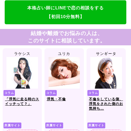
本格占い師にLINEで恋の相談をする
【初回10分無料】
結婚や離婚でお悩みの人は、
このサイトに相談しています。
ラケシス
ユリカ
サンギータ
コラム
コラム
コラム
「浮気に走る時のス
浮気・不倫
不倫をしている側、
イッチって？」
浮気をされた側のお
気持ち…
所属サイト
所属サイト
所属サイト