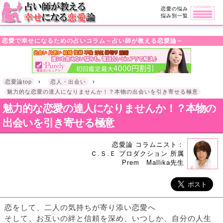
・!DOCTYPE html>l
恋愛の悩み
悩み別一覧
恋愛で幸せになるための占いコラム～占い師が教える恋愛論～
恋愛論top
›
恋人・出会い
›
魅力的な恋愛の達人になりませんか！？本物の出会いを引き寄せる極意
魅力的な恋愛の達人になりませんか！？本物の
出会いを引き寄せる極意
恋愛論 コラムニスト：
Ｃ.Ｓ.Ｅ プロダクション 所属
Prem Mallika先生
恋をして、二人の気持ちが寄り添い恋愛へ
そして、お互いの絆と信頼を深め、いつしか、自分の人生