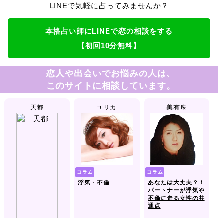
LINEで気軽に占ってみませんか？
本格占い師にLINEで恋の相談をする
【初回10分無料】
恋人や出会いでお悩みの人は、
このサイトに相談しています。
天都
ユリカ
美有珠
コラム
コラム
浮気・不倫
あなたは大丈夫？！
パートナーが浮気や
不倫に走る女性の共
通点