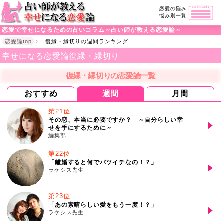
恋愛の悩み
悩み別一覧
恋愛で幸せになるための占いコラム～占い師が教える恋愛論～
恋愛論top
›
復縁・縁切りの週間ランキング
幸せになる恋愛論
復縁・縁切り
復縁・縁切りの恋愛論一覧
おすすめ
週間
月間
第21位
その恋、本当に必要ですか？ ～自分らしい幸
せを手にするために～
編集部
第22位
「離婚すると何でバツイチなの！？」
ラケシス先生
第23位
「あの素晴らしい愛をもう一度！？」
ラケシス先生