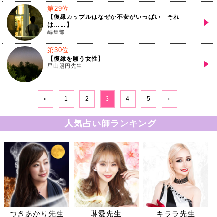
第29位
【復縁カップルはなぜか不安がいっぱい それ
は……】
編集部
第30位
【復縁を願う女性】
星山照円先生
«
1
2
3
4
5
»
人気占い師ランキング
つきあかり先生
琳愛先生
キララ先生