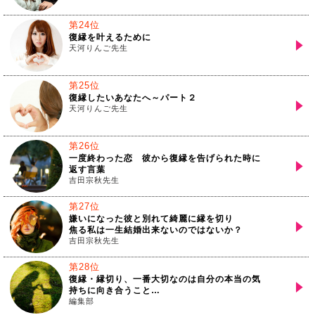
第24位
復縁を叶えるために
天河りんご先生
第25位
復縁したいあなたへ～パート２
天河りんご先生
第26位
一度終わった恋 彼から復縁を告げられた時に
返す言葉
吉田宗秋先生
第27位
嫌いになった彼と別れて綺麗に縁を切り
焦る私は一生結婚出来ないのではないか？
吉田宗秋先生
第28位
復縁・縁切り、一番大切なのは自分の本当の気
持ちに向き合うこと…
編集部