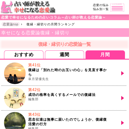
恋愛の悩み
悩み別一覧
恋愛で幸せになるための占いコラム～占い師が教える恋愛論～
恋愛論top
›
復縁・縁切りの月間ランキング
幸せになる恋愛論
復縁・縁切り
復縁・縁切りの恋愛論一覧
おすすめ
週間
月間
第41位
復縁は「別れた時のお互いの心」を見直す事か
ら
皐月望優先生
第42位
成功の格率を高くするメールでの復縁法
編集部
第43位
思念伝達は無事に届いたのでしょうか、復縁復
活愛の行方
編集部