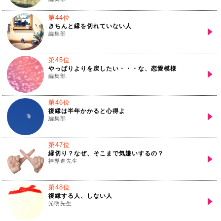
第44位
きちんと縁を切れていない人
編集部
第45位
やっぱりよりを戻したい・・・な、恋愛模様
編集部
第46位
復縁は半年かかると心得よ
編集部
第47位
縁切り？なぜ、そこまで気嫌いするの？
神導進先生
第48位
復縁する人、しない人
光明先生