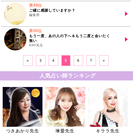
第49位
ご縁に感謝していますか？
編集部
第50位
もう一度、あの人の下へ＆もう二度と会いたく
無い
RAY先生
«
3
4
5
6
7
»
人気占い師ランキング
つきあかり先生
琳愛先生
キララ先生