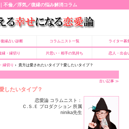
｜不倫／浮気／復縁の悩み解消コラム
復縁占い診断
コラムニスト一覧
ライター募
復縁・縁切り
片思い・相手の気持ち
恋人・出会
・縁切り
›
貴方は愛されたいタイプ？愛したいタイプ？
古い記事 ≫
愛したいタイプ？
恋愛論 コラムニスト：
Ｃ.Ｓ.Ｅ プロダクション 所属
ninika先生