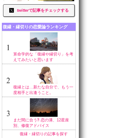
twitter
で記事をチェックする
復縁・縁切りの恋愛論ランキング
算命学的な「復縁や縁切り」を考
えてみたいと思います
復縁とは…新たな自分で、もう一
度相手と出逢うこと。
まだ間に合う⁈ 恋の溝、12星座
別、修復アドバイス
復縁・縁切りの記事を探す