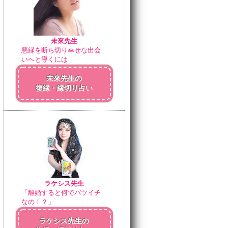
未來先生
悪縁を断ち切り幸せな出会
いへと導くには
未來先生の
復縁・縁切り占い
ラケシス先生
「離婚すると何でバツイチ
なの！？」
ラケシス先生の