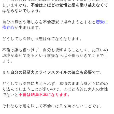
しいますから、
不倫はよほどの覚悟と壁を乗り越えなくて
はならないでしょう。
自分の孤独や淋しさを不倫恋愛で埋めようとすると
恋愛に
依存心
が生まれます。
どうしても冷静な状態は保てなくなります。
不倫は誰も傷つけず、自分も後悔することなく、お互いの
環境が幸せであるという前提ならば不倫も活きてくるでし
ょう。
また
自分の経済力とライフスタイルの確立も必要
です。
どうしても冷静に考えられず、感情のまま心身ともにのめ
り込んでしまうことが多いので、よほど内的に大人の女性
でないと
不倫は結局不幸になります。
それならば意を決して不倫には目を向けないことです。