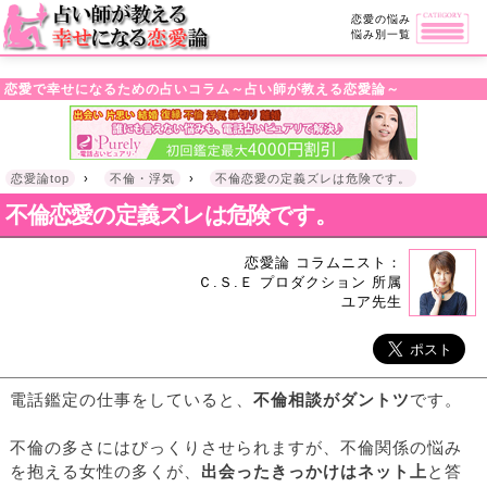
・!DOCTYPE html>l
恋愛の悩み
悩み別一覧
恋愛で幸せになるための占いコラム～占い師が教える恋愛論～
恋愛論top
›
不倫・浮気
›
不倫恋愛の定義ズレは危険です。
不倫恋愛の定義ズレは危険です。
恋愛論 コラムニスト：
Ｃ.Ｓ.Ｅ プロダクション 所属
ユア先生
電話鑑定の仕事をしていると、
不倫相談がダントツ
です。
不倫の多さにはびっくりさせられますが、不倫関係の悩み
を抱える女性の多くが、
出会ったきっかけはネット上
と答