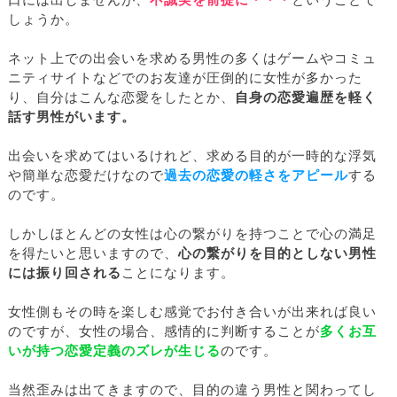
口には出しませんが、
不誠実を前提に・・・
ということで
しょうか。
ネット上での出会いを求める男性の多くはゲームやコミュ
ニティサイトなどでのお友達が圧倒的に女性が多かった
り、自分はこんな恋愛をしたとか、
自身の恋愛遍歴を軽く
話す男性がいます。
出会いを求めてはいるけれど、求める目的が一時的な浮気
や簡単な恋愛だけなので
過去の恋愛の軽さをアピール
する
のです。
しかしほとんどの女性は心の繋がりを持つことで心の満足
を得たいと思いますので、
心の繋がりを目的としない男性
には振り回される
ことになります。
女性側もその時を楽しむ感覚でお付き合いが出来れば良い
のですが、女性の場合、感情的に判断することが
多くお互
いが持つ恋愛定義のズレが生じる
のです。
当然歪みは出てきますので、目的の違う男性と関わってし