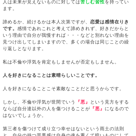
人は未来が見えないものに対しては
苦しむ習性
を持ってい
ます。
諦めるか、続けるかは本人次第ですが、
恋愛は感情在りき
です。
感情であれこれと考えて諦めきれず、好きだからと
いう理由で自分が我慢すれば・・・などと別れない理由を
見つけ出してしまいますので、多くの場合は同じことの繰
り返しとなります。
私は不倫や浮気を肯定もしませんが否定もしません。
人を好きになることは素晴らしいことです。
人を好きになることこそ素敵なことだと思うからです。
しかし、不倫や浮気が世間でいう
『悪』
という見方をする
ならば自分達以外の人を傷つけることが
『悪』
になるので
はないでしょうか。
第三者を傷つけて成り立つ幸せはないという雨土の法則
と、自分の持つ罪悪感は自身の魂を重くて暗いものにして