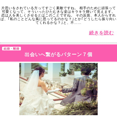
片思いをされている方ってすごく素敵ですね。 相手のために頑張って
可愛くなって、そういったひたむきな姿はキラキラ輝いて見えます。
恋は人を美しくさせるとはこのことですね。 その反面、本人からすれ
ば、｢私のことどんな風に思ってるのかな？｣とか｢どうしたら振り向い
てくれるかな？｣と、不……
続きを読む
結婚・離婚
出会いへ繋がるパターン７個