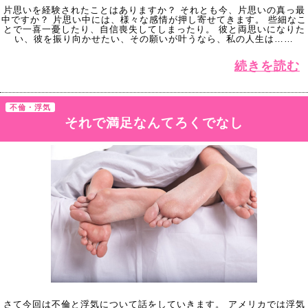
片思いを経験されたことはありますか？ それとも今、片思いの真っ最
中ですか？ 片思い中には、様々な感情が押し寄せてきます。 些細なこ
とで一喜一憂したり、自信喪失してしまったり。 彼と両思いになりた
い、彼を振り向かせたい、その願いが叶うなら、私の人生は……
続きを読む
不倫・浮気
それで満足なんてろくでなし
さて今回は不倫と浮気について話をしていきます。 アメリカでは浮気