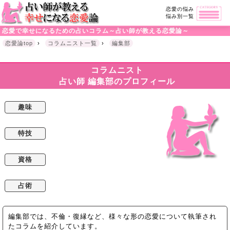
恋愛の悩み
悩み別一覧
恋愛で幸せになるための占いコラム～占い師が教える恋愛論～
恋愛論top
›
コラムニスト一覧
›
編集部
コラムニスト
占い師 編集部のプロフィール
趣味
特技
資格
占術
編集部では、不倫・復縁など、様々な形の恋愛について執筆され
たコラムを紹介しています。