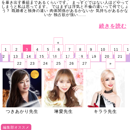
を暴き出す番組まであるくらいです。 まっすぐではない人ほどやって
しまうと私は思ってます。 ではまずは浮気と不倫の違いって何でしょ
う？ 既婚者と独身の違い 肉体関係があるかないか 気持ちがあるかな
いか 独占欲が強い……
続きを読む
«
1
2
3
4
5
6
7
8
9
10
11
1
2
13
14
人気占い師ランキング
15
16
17
18
19
20
21
22
23
24
25
26
27
»
つきあかり先生
琳愛先生
キララ先生
編集部オススメ