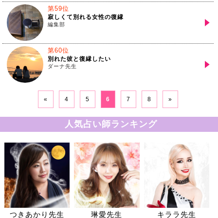
第59位
寂しくて別れる女性の復縁
編集部
第60位
別れた彼と復縁したい
ダーナ先生
«
4
5
6
7
8
»
人気占い師ランキング
つきあかり先生
琳愛先生
キララ先生