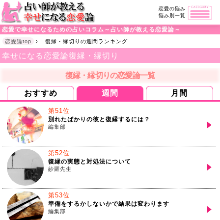
恋愛の悩み
悩み別一覧
恋愛で幸せになるための占いコラム～占い師が教える恋愛論～
恋愛論top
›
復縁・縁切りの週間ランキング
幸せになる恋愛論
復縁・縁切り
復縁・縁切りの恋愛論一覧
おすすめ
週間
月間
第51位
別れたばかりの彼と復縁するには？
編集部
第52位
復縁の実態と対処法について
紗羅先生
第53位
準備をするかしないかで結果は変わります
編集部