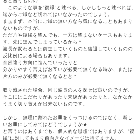
ると言うものの
このような事を“復縁”と述べる、しかしもっと述べれば、
端からご縁など切れてはいなかったのでしょう。
まぁまず、本当にご縁の無い方なら気になることもあまり
ないものですが。
ただ片や復縁を望んでも、一方は望まないケースもありま
す、先に進んでしまっているから＊
波長が変わるとは前進していくものと後退していくものの
反比例による場合もあります。
全然違う方向に進んでいったりと
分かりやすく言えばお互いが必要で無くなる時か、または
片方のみが必要で無くなるとき＊
取り残された場合、同じ波長の人を探せば良いのですが、
そこにはこだわりがあったり未練があったりと、なかなか
うまく切り替えが出来ないものです。
しかし、無理に割れたお皿をくっつけるのではなく、新し
いお皿にしてみてはどうでしょうか★
と言うのはあくまでも、個人的な思想ではありますが、“復
縁”に対してあまり前向きなイメージは持てません。