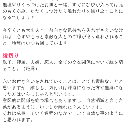
無理やりくっつけたお皿と一緒、すぐにひびが入っては元
のもくあみ、ただくっつけたり離れたりを繰り返すことに
なるでしょう＊
今辛くとも大丈夫＊ 前向きな気持ちを失わずさえいなけ
れば、必ずやもっと素敵な人とのご縁が巡り逢わされるこ
と 地球はいつも回っています。
縁切り
親子、師弟、夫婦、恋人、全ての交友関係において縁を切
ること。（絶縁）
永いお付き合いをされていくことは、とても素敵なことと
思いますが、誰しも、気付けば疎遠になった方や無縁にな
った方はいらっしゃると思います。
意図的に関係を絶つ場合もありますし、自然消滅と言う言
葉があるように、いつしか離れた２人もいます。
それは成長していく過程のなかで、ごく自然な事のように
も思われます。