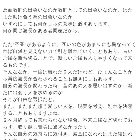
反面教師の出会いなのか教師としての出会いなのか、はた
また助け合う為の出会いなのか
いずれにしても何かしらの意味は必ずあります。
何か同じ波長がある者同志だから。
ただ“卒業”があるように、互いの色があまりにも異なってく
れば自然と見えない力で引き離れていくこともあり、古い
ご縁を断ち切ることで、新しいご縁も入りやすくなって来
るものです。
そんななか、一度は離れた２人だけれど、ひょんなことか
ら再度波長が合わされることも無きにしもあらず。
自分の波長が変わった時、昔のあの人を思い出すのか、新
たに出会う人を求めるのか
そこが自由な選択だと。
また、まだまだ想う愛しい人を、現実を考え、別れを決意
することもありますよね。
２ヶ月経っても忘れられない場合、本来ご縁など切れてお
らず、取り越し苦労に過ぎなかったり
そんな自分の気持ちに気付き、素直になれればまた結ばれ