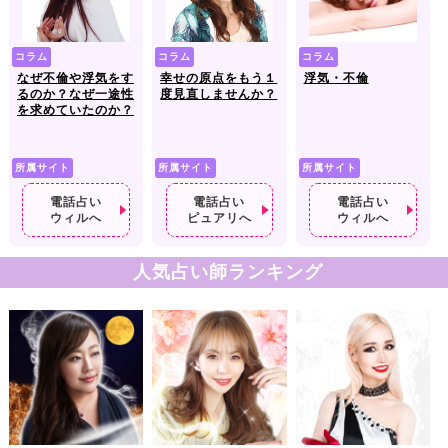
コラム
コラム
コラム
なぜ不倫や浮気をす
幸せの原点をもう１
浮気・不倫
るのか？なぜ一途性
度見直しませんか？
を求めていたのか？
所属サイト
所属サイト
所属サイト
電話占い
電話占い
電話占い
ウィルへ
ピュアリへ
ウィルへ
人気占い師ランキング