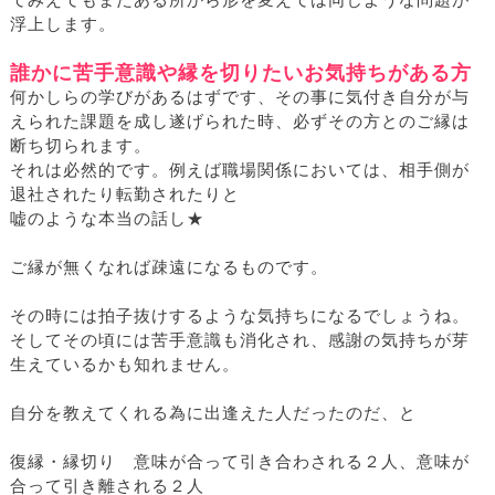
てみえてもまたある所から形を変えては同じような問題が
浮上します。
誰かに苦手意識や縁を切りたいお気持ちがある方
何かしらの学びがあるはずです、その事に気付き自分が与
えられた課題を成し遂げられた時、必ずその方とのご縁は
断ち切られます。
それは必然的です。例えば職場関係においては、相手側が
退社されたり転勤されたりと
嘘のような本当の話し★
ご縁が無くなれば疎遠になるものです。
その時には拍子抜けするような気持ちになるでしょうね。
そしてその頃には苦手意識も消化され、感謝の気持ちが芽
生えているかも知れません。
自分を教えてくれる為に出逢えた人だったのだ、と
復縁・縁切り 意味が合って引き合わされる２人、意味が
合って引き離される２人