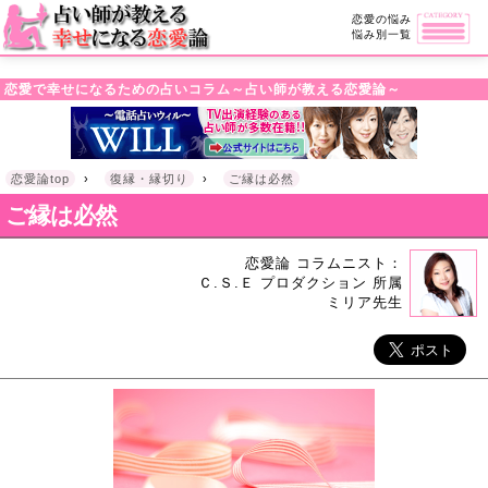
・!DOCTYPE html>l
恋愛の悩み
悩み別一覧
恋愛で幸せになるための占いコラム～占い師が教える恋愛論～
恋愛論top
›
復縁・縁切り
›
ご縁は必然
ご縁は必然
恋愛論 コラムニスト：
Ｃ.Ｓ.Ｅ プロダクション 所属
ミリア先生