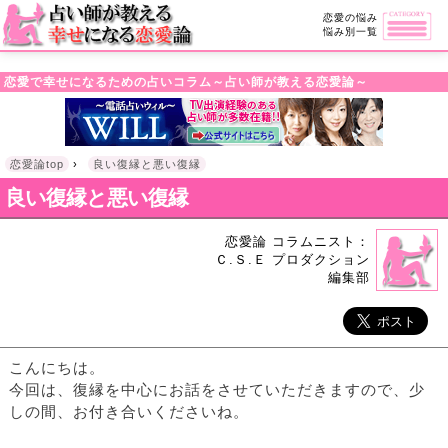
・!DOCTYPE html>l
恋愛の悩み
悩み別一覧
恋愛で幸せになるための占いコラム～占い師が教える恋愛論～
恋愛論top
›
良い復縁と悪い復縁
良い復縁と悪い復縁
恋愛論 コラムニスト：
Ｃ.Ｓ.Ｅ プロダクション
編集部
こんにちは。
今回は、復縁を中心にお話をさせていただきますので、少
しの間、お付き合いくださいね。