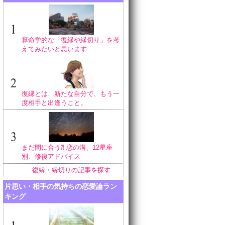
算命学的な「復縁や縁切り」を考
えてみたいと思います
復縁とは…新たな自分で、もう一
度相手と出逢うこと。
まだ間に合う⁈ 恋の溝、12星座
別、修復アドバイス
復縁・縁切りの記事を探す
片思い・相手の気持ちの恋愛論ラン
キング