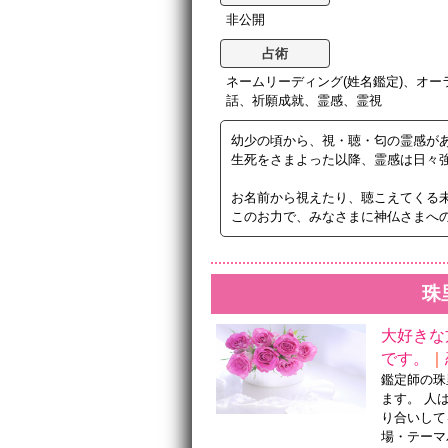
非公開
占術
ネームリーディング(姓名鑑定)、オ
話、祈願成就、霊感、霊視
幼少の頃から、視・聴・匂の霊感が
生死をさまよった以降、霊感は日々
お名前から視えたり、聴こえてくる
このお力で、みなさまに神仏さまへ
珠
大好きな
です。
｜
鑑定師の珠
ます。 人
り合いして
場・テーマ