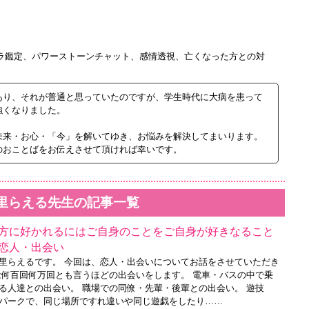
ーラ鑑定、パワーストーンチャット、感情透視、亡くなった方との対
あり、それが普通と思っていたのですが、学生時代に大病を患って
強くなりました。
未来・お心・「今」を解いてゆき、お悩みを解決してまいります。
のおことばをお伝えさせて頂ければ幸いです。
里らえる先生の記事一覧
方に好かれるにはご自身のことをご自身が好きなること
恋人・出会い
里らえるです。 今回は、恋人・出会いについてお話をさせていただき
は何百回何万回とも言うほどの出会いをします。 電車・バスの中で乗
る人達との出会い。 職場での同僚・先輩・後輩との出会い。 遊技
パークで、同じ場所ですれ違いや同じ遊戯をしたり……