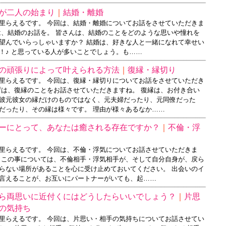
が二人の始まり
｜
結婚・離婚
里らえるです。 今回は、結婚・離婚についてお話をさせていただきま
は、結婚のお話を。 皆さんは、結婚のことをどのような思いや憧れを
望んでいらっしゃいますか？ 結婚は、好きな人と一緒になれて幸せい
！♪ と思っている人が多いことでしょう。も……
の頑張りによって叶えられる方法
｜
復縁・縁切り
里らえるです。 今回は、復縁・縁切りについてお話をさせていただき
ずは、復縁のことをお話させていただきますね。 復縁は、お付き合い
彼元彼女の縁だけのものではなく、元夫婦だったり、元同僚だった
だったり、その縁は様々です。 理由が様々あるなか……
ーにとって、あなたは癒される存在ですか？
｜
不倫・浮
里らえるです。 今回は、不倫・浮気についてお話させていただきま
、この事については、不倫相手・浮気相手が、そして自分自身が、戻ら
らない場所があることを心に受け止めておいてください。 出会いのイ
言えることが、お互いにパートナーがいても、起……
ら両思いに近付くにはどうしたらいいでしょう？
｜
片思
の気持ち
里らえるです。 今回は、片思い・相手の気持ちについてお話させてい