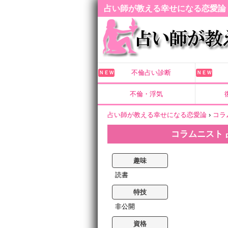
占い師が教える幸せになる恋愛論
不倫占い診断
ＮＥＷ
ＮＥＷ
不倫・浮気
占い師が教える幸せになる恋愛論
›
コラ
コラムニスト 
趣味
読書
特技
非公開
資格