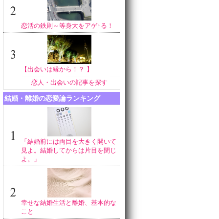
恋活の鉄則～等身大をアゲ↑る！
【出会いは縁から！？ 】
恋人・出会いの記事を探す
結婚・離婚の恋愛論ランキング
「結婚前には両目を大きく開いて
見よ。結婚してからは片目を閉じ
よ。」
幸せな結婚生活と離婚、基本的な
こと