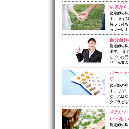
結婚から
鑑定師の珠
す。 まず
持って待ち
っぱーい！
自分自身
鑑定師の珠
ます。 ま
していた元
り、元友人
パートナ
気
鑑定師の珠
す。 まず
なければな
タズラとも
片思いか
い・相手
鑑定師の珠