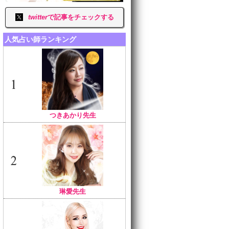
twitter
で記事をチェックする
人気占い師ランキング
つきあかり先生
琳愛先生