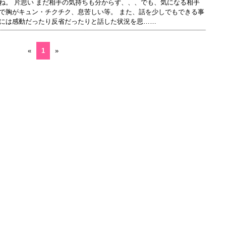
ね。 片思い まだ相手の気持ちも分からず、、、でも、気になる相手
で胸がキュン・チクチク、息苦しい等。 また、話を少しでもできる事
には感動だったり反省だったりと話した状況を思……
«
1
»