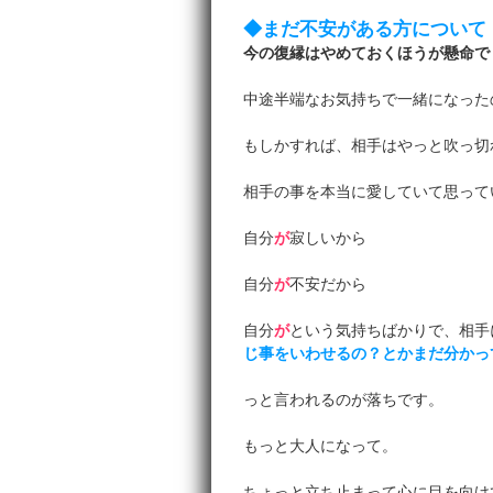
◆まだ不安がある方について
今の復縁はやめておくほうが懸命でし
中途半端なお気持ちで一緒になった
もしかすれば、相手はやっと吹っ切
相手の事を本当に愛していて思って
自分
が
寂しいから
自分
が
不安だから
自分
が
という気持ちばかりで、相手
じ事をいわせるの？とかまだ分かっ
っと言われるのが落ちです。
もっと大人になって。
ちょっと立ち止まって心に目を向け