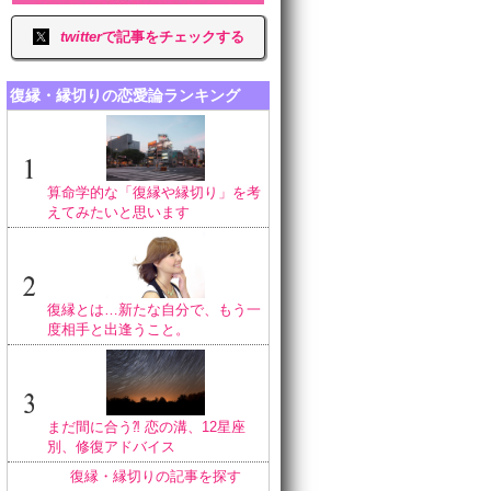
twitter
で記事をチェックする
復縁・縁切りの恋愛論ランキング
算命学的な「復縁や縁切り」を考
えてみたいと思います
復縁とは…新たな自分で、もう一
度相手と出逢うこと。
まだ間に合う⁈ 恋の溝、12星座
別、修復アドバイス
復縁・縁切りの記事を探す