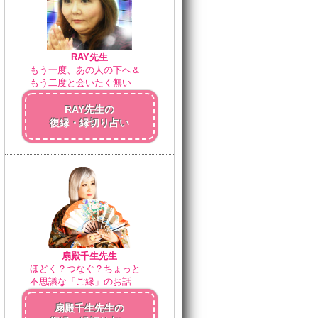
RAY先生
もう一度、あの人の下へ＆
もう二度と会いたく無い
RAY先生の
復縁・縁切り占い
扇殿千生先生
ほどく？つなぐ？ちょっと
不思議な「ご縁」のお話
扇殿千生先生の