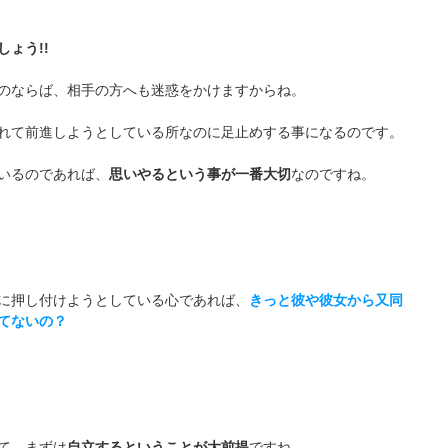
ょう!!
のならば、相手の方へも迷惑をかけますからね。
れて前進しようとしている所なのに足止めする事になるのです。
いるのであれば、
思いやるという事が一番大切
なのですね。
に押し付けようとしている心であれば、
きっと彼や彼女から又同
てないの？
て、まずは
自立するということが大前提
ですね。