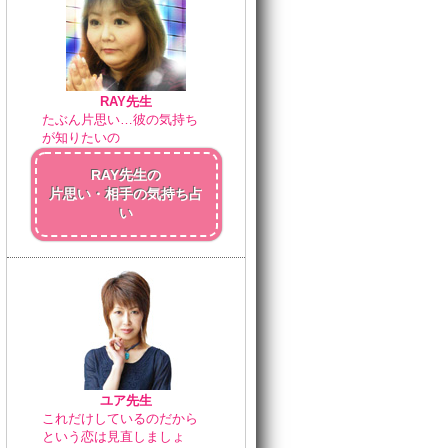
RAY先生
たぶん片思い…彼の気持ち
が知りたいの
RAY先生の
片思い・相手の気持ち占
い
ユア先生
これだけしているのだから
という恋は見直しましょ