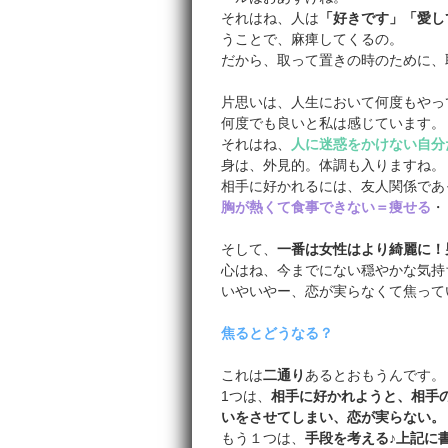
それはね、人は
「好きです」「愛し
うことで、麻痺してくるの。
だから、取って置きの時のために、
片思いは、人生において何度もやっ
何度でも良いと私は感じています。
それはね、
人に迷惑をかけない自分
身は、外見的。体調も入りますね。
相手に好かれるには、友人関係であ
胸が熱くて食事できない＝痩せる
・
そして、
一番は女性はより綺麗に！
心はね、今までにない穏やかな気持
いやいやー、恋が実らなくて焦って
焦るとどうなる？
これは
二通り
あるとおもうんです。
1つは、
相手に好かれようと、相手
いをさせてしまい、恋が実らない。
もう１つは、
手段を考える♪上記に