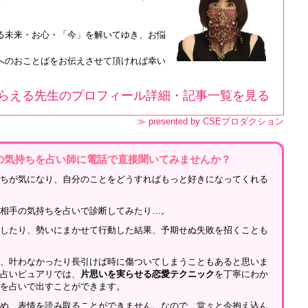
る未来・お心・「今」を解いてゆき、お悩
へのおことばをお伝えさせて頂ければ幸い
らえる先生のプロフィール詳細・記事一覧を見る
≫ presented by CSEプロダクション
の気持ちを占い師に電話で直接聞いてみませんか？
持ちが気になり、自分のことをどうすればもっと好きになってくれる
、相手の気持ちを占いで診断してみたり…。
をしたり、勢いにまかせて行動した結果、予期せぬ失敗を招くことも
が、叶わなかったり長引けば時に傷ついてしまうこともあると思いま
話占いピュアリでは、
片思いを実らせる恋愛テクニック
を丁寧にわか
性を占いで出すことができます。
ため、表情を読み取ることができません。なので、堂々と今抱え込ん