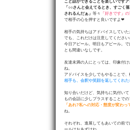
こと話ができることを楽しいですア
「○○さんと会えてるとき、すごく
されるんだぁ」
等々
「好きです」の
で相手の心を押すと良いですよ❤
相手の気持ちはアドバイスしていた
でも、これだけは注意してください
今日アピール。明日もアピール。で
とも間違いなしです。
友達未満の人にとっては、印象付け
ね。
アドバイスを少しでもやることで、
相手も、会釈や笑顔を返してくれた
知り合いだけど、気持ちに気付いて
もの会話に少しプラスすることでの
「あれ?私への対応・態度が変わっ
ね。
それぞれ、進展してもあいての前で
ールはおあずけね。