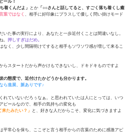
ピール！
落ち着くんだよ」
とか
「○○さんと話してると、すごく落ち着くし癒
言葉ではなく
、相手に好印象にプラスして優しく問い掛けモード
だいた事の実行により、あなたと一歩近付くことは間違いなし。
ね。
押しすぎはだめ。
はなく、少し間隔明けてすると相手もソワソワ感が増して来るこ
からスタートだから声かけもできないし、ドキドキものですよ
彼の態度で、近付けたかどうかも分かります。
なら進展、脈ありです♪
くれていないだろぅなぁ。と思われていたは人にとっては、いつ
アピールなので、相手の気持ちの変化も
て来たみたい？」
と、好きな人だからこそ、変化に気づきますよ
は平常心を保ち、ここぞと言う相手からの言葉のために感激アピ