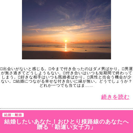
□出会いがないと感じる。□今まで付き合ったのはダメ男ばかり。□男運
が無さ過ぎてどうしようもない。□付き合いはいつも短期間で終わって
しまう。□好きな相手はいつも既婚者ばかり。□異性と出会う機会が少
ない。□結婚につながる幸せな付き合いに縁が無い。どうでしょうか？
どれか一つでも当てはま……
続きを読む
結婚・離婚
結婚したいあなた！おひとり様路線のあなたへ
贈る「勘違い女子力」