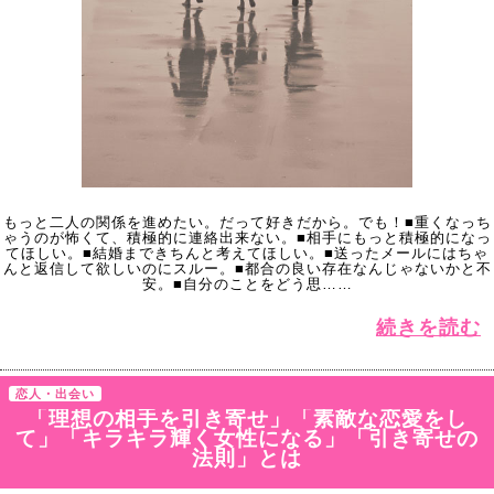
もっと二人の関係を進めたい。だって好きだから。でも！■重くなっち
ゃうのが怖くて、積極的に連絡出来ない。■相手にもっと積極的になっ
てほしい。■結婚まできちんと考えてほしい。■送ったメールにはちゃ
んと返信して欲しいのにスルー。■都合の良い存在なんじゃないかと不
安。■自分のことをどう思……
続きを読む
恋人・出会い
「理想の相手を引き寄せ」「素敵な恋愛をし
て」「キラキラ輝く女性になる」「引き寄せの
法則」とは