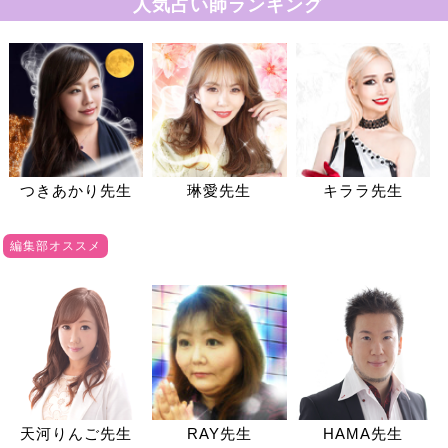
人気占い師ランキング
つきあかり先生
琳愛先生
キララ先生
編集部オススメ
天河りんご先生
RAY先生
HAMA先生