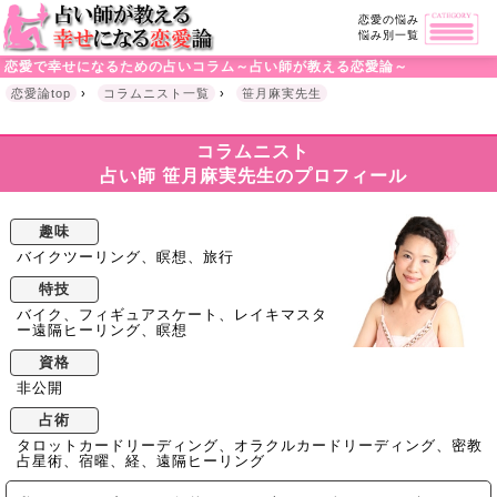
恋愛の悩み
悩み別一覧
恋愛で幸せになるための占いコラム～占い師が教える恋愛論～
恋愛論top
›
コラムニスト一覧
›
笹月麻実先生
コラムニスト
占い師 笹月麻実先生のプロフィール
趣味
バイクツーリング、瞑想、旅行
特技
バイク、フィギュアスケート、レイキマスタ
ー遠隔ヒーリング、瞑想
資格
非公開
占術
タロットカードリーディング、オラクルカードリーディング、密教
占星術、宿曜、経、遠隔ヒーリング