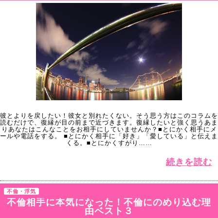
彼とよりを戻したい！彼女と別れたくない。そう思う方はこのコラムを
読むだけで、復縁が目の前まで近づきます。復縁したいと強く思うあま
りあなたはこんなことをお相手にしていませんか？■とにかく相手にメ
ールや電話をする。 ■とにかく相手に「好き」「愛している」と伝えま
くる。■とにかくすがり……
続きを読む
不倫・浮気
不倫相手に本気になった！不倫にのめり込む理
由ベスト３