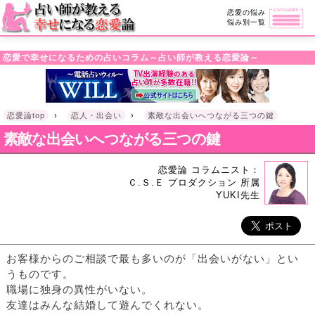
・!DOCTYPE html>l
恋愛の悩み
悩み別一覧
恋愛で幸せになるための占いコラム～占い師が教える恋愛論～
恋愛論top
›
恋人・出会い
›
素敵な出会いへつながる三つの鍵
素敵な出会いへつながる三つの鍵
恋愛論 コラムニスト：
Ｃ.Ｓ.Ｅ プロダクション 所属
YUKI先生
お客様からのご相談で最も多いのが「出会いがない」とい
うものです。
職場に独身の異性がいない。
友達はみんな結婚して遊んでくれない。