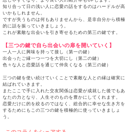
想しやすくなり、より良い人の紹介率もUPします。
知り合って日の浅い人に恋愛の話をするのはハードルが高
いかもしれません。
ですが失うものは何もありませんから、是非自分から積極
的に話を振っていきましょう。
これが素敵な出会いを引き寄せるための第三の鍵です。
【三つの鍵で自ら出会いの扉を開いていく】
一人一人に興味を持って接し（第一の鍵）
出会ったご縁一つ一つを大切にし（第二の鍵）
色々な人と恋愛話を通じて仲良くなる（第三の鍵）
三つの鍵を使い続けていくことで素敵な人との縁は確実に
結ばれていきます。
またここで手に入れた交友関係は恋愛が成就した後でもあ
なたの力となり、人生そのものを豊かにしてくれます。
恋愛だけに的を絞るのではなく、総合的に幸せな生き方を
するためにもこの三つの鍵を積極的に使っていきましょ
う。