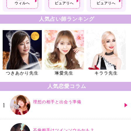
ウィルへ
ピュアリへ
ピュアリへ
人気占い師ランキング
つきあかり先生
琳愛先生
キララ先生
人気恋愛コラム
理想の相手と出会う準備
不倫相手はツインソウルかも？