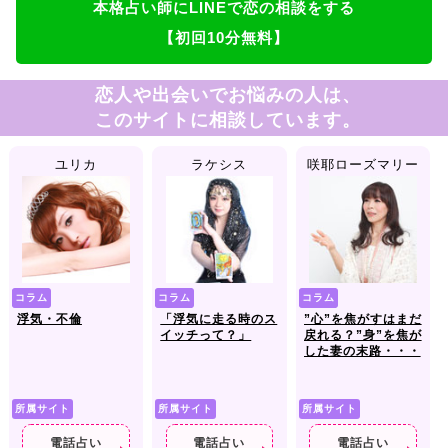
本格占い師にLINEで恋の相談をする
【初回10分無料】
恋人や出会いでお悩みの人は、
このサイトに相談しています。
ユリカ
ラケシス
咲耶ローズマリー
コラム
コラム
コラム
浮気・不倫
「浮気に走る時のス
”心”を焦がすはまだ
イッチって？」
戻れる？”身”を焦が
した妻の末路・・・
所属サイト
所属サイト
所属サイト
電話占い
電話占い
電話占い