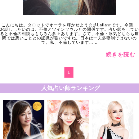
こんにちは。タロットでオーラを輝かせよう☆彡Laila☆です。今回、
お話ししたいのは、不倫とツインソウルとの関係です。占い師をしてい
ると不倫の相談ももちろん多々あります。さて、不倫・浮気どちらも世
間では悪いこととの認識が強いですね。日本は一夫多妻制ではないの
で。私、不倫しています……
続きを読む
1
人気占い師ランキング