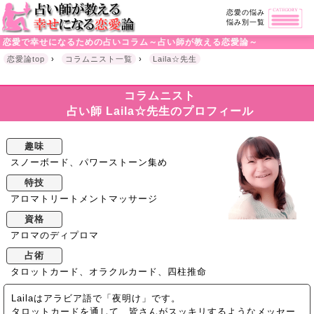
恋愛の悩み
悩み別一覧
恋愛で幸せになるための占いコラム～占い師が教える恋愛論～
恋愛論top
›
コラムニスト一覧
›
Laila☆先生
コラムニスト
占い師 Laila☆先生のプロフィール
趣味
スノーボード、パワーストーン集め
特技
アロマトリートメントマッサージ
資格
アロマのディプロマ
占術
タロットカード、オラクルカード、四柱推命
Lailaはアラビア語で「夜明け」です。
タロットカードを通して、皆さんがスッキリするようなメッセー