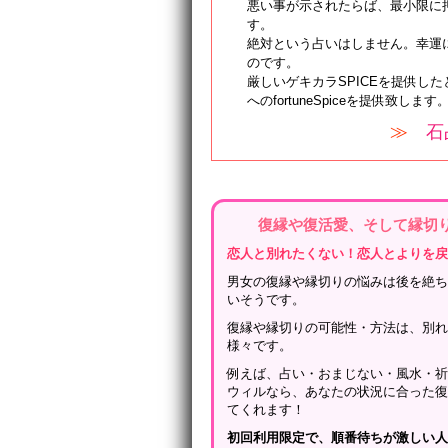
悪い事が示されたらば、最小限に
す。
絶対という占いはしません。幸運
のです。
厳しいゲキカラSPICEを提供し
へのfortuneSpiceを提供致します
≫
石
復縁や復活愛、そして縁切
恋人と別れたくない！恋人とよりを
男女の復縁や縁切りの悩みは後を絶
いそうです。
復縁や縁切りの可能性・方法は、別
様々です。
例えば、占い・おまじない・風水・
ウィルなら、あなたの状況に合った
てくれます！
初回利用限定で、順番待ちが激しい