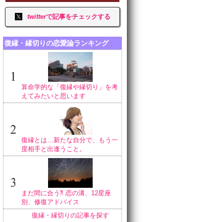
twitter
で記事をチェックする
復縁・縁切りの恋愛論ランキング
算命学的な「復縁や縁切り」を考
えてみたいと思います
復縁とは…新たな自分で、もう一
度相手と出逢うこと。
まだ間に合う⁈ 恋の溝、12星座
別、修復アドバイス
復縁・縁切りの記事を探す