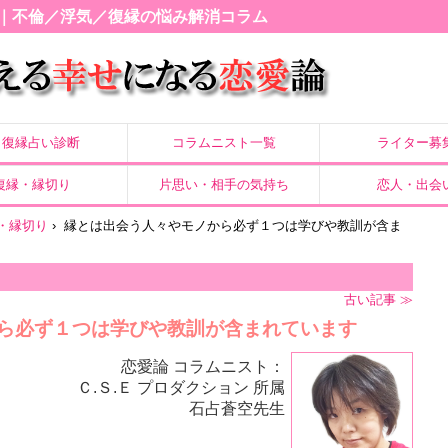
｜不倫／浮気／復縁の悩み解消コラム
復縁占い診断
コラムニスト一覧
ライター募
復縁・縁切り
片思い・相手の気持ち
恋人・出会
・縁切り
›
縁とは出会う人々やモノから必ず１つは学びや教訓が含ま
古い記事 ≫
ら必ず１つは学びや教訓が含まれています
恋愛論 コラムニスト：
Ｃ.Ｓ.Ｅ プロダクション 所属
石占蒼空先生