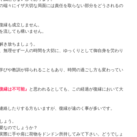
の端々にイザ大切な局面には責任を取らない部分をどうされるの
復縁も成立しません。
を流しても構いません。
解き放ちましょう。
、無理せず一人の時間を大切に、ゆっくりとして御自身を労わり
学びや教訓が得られることもあり、時間の過ごし方も変わってい
復縁は不可能』
と思われるとしても、この経過が復縁において大
連絡したりする方もいますが、復縁が遠のく事が多いです。
しょう。
愛なのでしょうか？
実際に手や肩に荷物をドンドン所持してみて下さい。どうでしょ