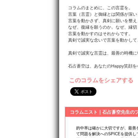
コラムのまとめに、この言霊を。
言葉（言霊）と御縁とは関係が深い
言葉を動かさず、真剣に願いを整え
なぜ、復縁を願うのか。なぜ、縁切
言葉を動かすのはそれからです。
真剣で誠実な念いで言葉を動かして
真剣で誠実な言霊は、最善の時機に
石占蒼空は、あなたのHappy笑顔
このコラムをシェアする
コラムニスト｜石占蒼空先生の
的中率は確かに大切ですが、最善
て問題を解決へのSPICEを提供