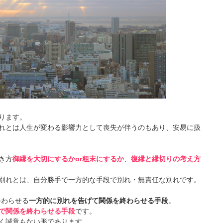
ります。
れとは人生が変わる影響力として喪失が伴うのもあり、安易に扱
き方
御縁を大切にするかor粗末にするか
、
復縁と縁切りの考え方
別れとは、自分勝手で一方的な手段で別れ・無責任な別れです。
終わらせる
一方的に別れを告げて関係を終わらせる手段
。
で関係を終わらせる手段
です。
く誠意もない形であります。