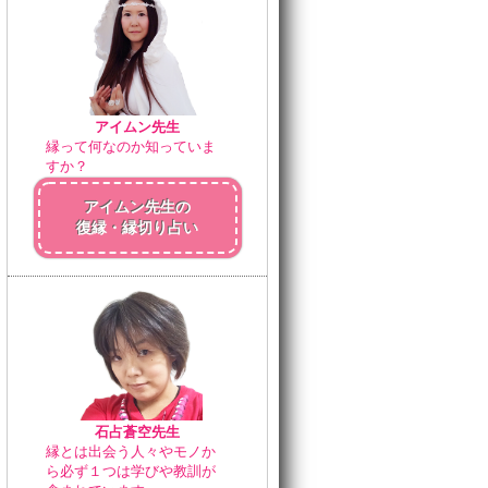
アイムン先生
縁って何なのか知っていま
すか？
アイムン先生の
復縁・縁切り占い
石占蒼空先生
縁とは出会う人々やモノか
ら必ず１つは学びや教訓が