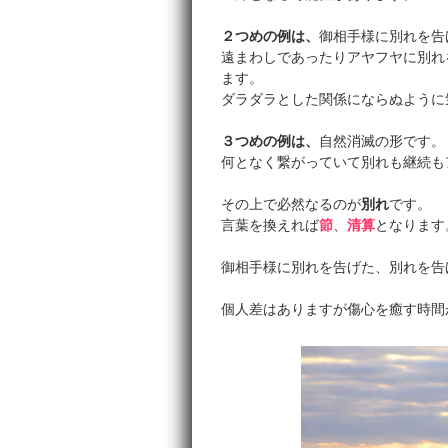
２つめの例は、
御相手様に別れを告
遠まわしであったりアヤフヤに別れ
ます。
ダラダラとした関係にならぬように
３つめの例は、
自然消滅の形です。
何となく繋がっていて別れも継続も
その上で必然なるのが
別れ
です。
言葉を換えれば
節
、
清算
となります
御相手様に別れを告げた、別れを告
個人差はありますが傷心を癒す時間