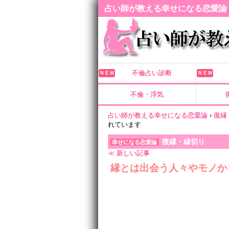
占い師が教える幸せになる恋愛論
不倫占い診断
ＮＥＷ
ＮＥＷ
不倫・浮気
占い師が教える幸せになる恋愛論
›
復縁
れています
復縁・縁切り
幸せになる恋愛論
≪ 新しい記事
縁とは出会う人々やモノか