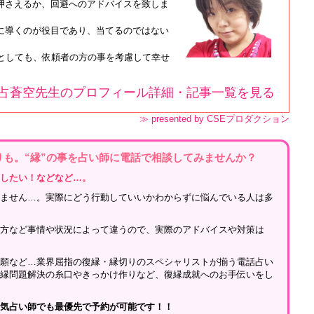
押さえるか、回避へのアドバイスを致しま
に導くのが役目であり、当てるのではない
たとしても、依頼者の方の事を考慮して幸せ
。
占蒼空先生のプロフィール詳細・記事一覧を見る
≫ presented by CSEプロダクション
りも。“縁”の事を占い師に電話で相談してみませんか？
戻したい！などなど…。
ちません…。実際にどう行動していいかわからずに悩んでいる人は多
れ方など事情や状況によって違うので、実際のアドバイスや対策は
祈願など…業界屈指の復縁・縁切りのスペシャリストが揃う電話占い
復縁問題解決の糸口やきっかけ作りなど、復縁成就へのお手伝いをし
人気占い師でも最優先で予約が可能です！！