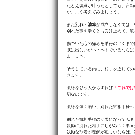
たとえ復縁が叶ったとしても、言動
か、よく考えてみましょう。
また
別れ・清算
が成立しなくては、
別れた事を辛くとも受け止めて、涙
傷ついた心の痛みを納得のいくまで
涙は出ないがヘトヘトでいるならば
ましょう。
そうしている内に、相手を通じての
きます。
復縁を願う人からすれば
『これでは
切なのです。
復縁を強く願い、別れた御相手様へ
別れた御相手様の立場になってみま
執拗に別れた相手にしがみつく事＝
執拗な執着が理解が難しいならば、