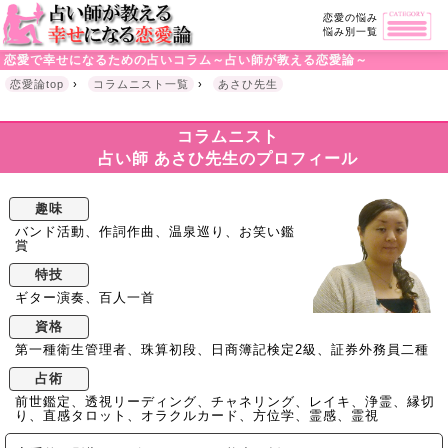
恋愛の悩み
悩み別一覧
恋愛で幸せになるための占いコラム～占い師が教える恋愛論～
恋愛論top
›
コラムニスト一覧
›
あさひ先生
コラムニスト
占い師 あさひ先生のプロフィール
趣味
バンド活動、作詞作曲、温泉巡り、お笑い鑑
賞
特技
ギター演奏、百人一首
資格
第一種衛生管理者、珠算初段、日商簿記検定2級、証券外務員二種
占術
前世鑑定、透視リーディング、チャネリング、レイキ、浄霊、縁切
り、直感タロット、オラクルカード、方位学、霊感、霊視