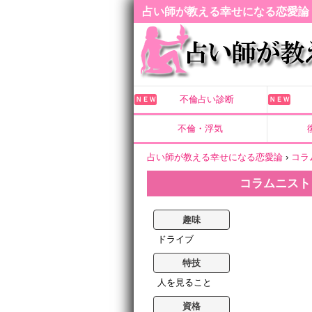
占い師が教える幸せになる恋愛論
不倫占い診断
ＮＥＷ
ＮＥＷ
不倫・浮気
占い師が教える幸せになる恋愛論
›
コラ
コラムニスト
趣味
ドライブ
特技
人を見ること
資格