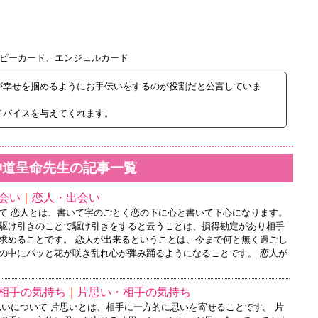
ピーカード、エンジェルカード
が幸せを掴めるようにお手伝いをするのが役割だと公言していま
ドバイスを与えてくれます。
神道呈命先生の記事一覧
会い
｜
恋人・出会い
て 恋人とは、書いて字のごとく恋の下に心と書いて下心になります。
駆け引きのことで駆け引きをすると云うことは、損得勘定があり相手
求めることです。 恋人が出来るということは、今まで何と無く過ごし
の中にパッと花が咲き乱れ心が弾み踊るようになることです。 恋人が
相手の気持ち
｜
片思い・相手の気持ち
思いについて 片思いとは、相手に一方的に思いを寄せることです。 片