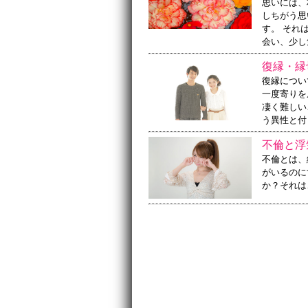
思いには、
しちがう思
す。 それ
会い、少し
復縁・縁
復縁につい
一度寄りを
凄く難しい
う異性と付
不倫と浮
不倫とは、
がいるのに
か？それは