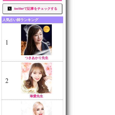
twitter
で記事をチェックする
人気占い師ランキング
つきあかり先生
琳愛先生