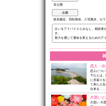
非公開
占術
姓名鑑定、四柱推命、八宅風水、セラ
占いをアドバイスとみなし、相談者
す。
努力を通じて運命を変えるためのア
恋人・出
恋人につい
下心とは、
に見返りを
て来た人生
出来る……
片思いと
片思い 片