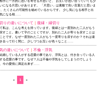
相手に一方的に思いを寄せる片思いと、 お互いが思い合っていても少
いになる片思いがあります。 「片思い」は素敵で良い言葉だと思いま
は、たくさんの可能性を秘めているからです。 少し気になる相手と出
気になる相……
切りの違いについて
｜
復縁・縁切り
て私は、こんな考えを持っています。復縁とは一度別れた二人がもう
戻すこと。書いて字のごとくですが、別れた二人が寄りを戻すことは
ことです。なぜ一度別れた二人がもう一度寄りを戻すのか？それは違
き合って行く間に、少しづつお互いが色々なこと……
気の違いについて
｜
不倫・浮気
結婚している人がする恋愛の事であり、浮気とは、付き合っている人
する恋愛の事です。なぜ？人は不倫や浮気をしてしまうのでしょう
、今の愛情に満足出来ず……
«
1
»