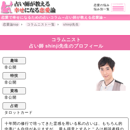
恋愛の悩み
悩み別一覧
恋愛で幸せになるための占いコラム～占い師が教える恋愛論～
恋愛論top
›
コラムニスト一覧
›
shinji先生
コラムニスト
占い師 shinji先生のプロフィール
趣味
非公開
特技
非公開
資格
非公開
占術
タロットカード
十年間の修行で培ってきた霊感を用いる私の占いは、もちろん的
中率にも自信がありますが、 最も得意とするところは相談者様の