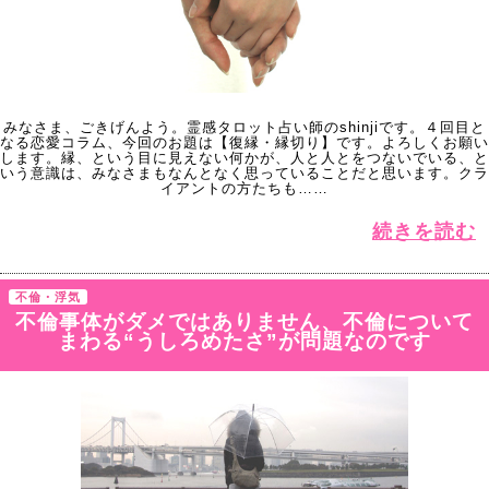
みなさま、ごきげんよう。霊感タロット占い師のshinjiです。４回目と
なる恋愛コラム、今回のお題は【復縁・縁切り】です。よろしくお願い
します。縁、という目に見えない何かが、人と人とをつないでいる、と
いう意識は、みなさまもなんとなく思っていることだと思います。クラ
イアントの方たちも……
続きを読む
不倫・浮気
不倫事体がダメではありません、不倫について
まわる“うしろめたさ”が問題なのです