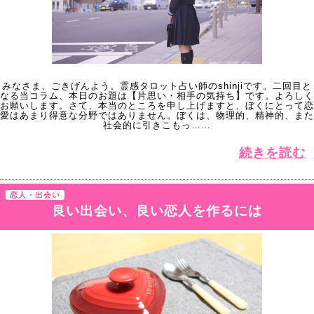
みなさま、ごきげんよう。霊感タロット占い師のshinjiです。二回目と
なる当コラム、本日のお題は【片思い・相手の気持ち】です。よろしく
お願いします。さて、本当のところを申し上げますと、ぼくにとって恋
愛はあまり得意な分野ではありません。ぼくは、物理的、精神的、また
社会的に引きこもっ……
続きを読む
恋人・出会い
良い出会い、良い恋人を作るには