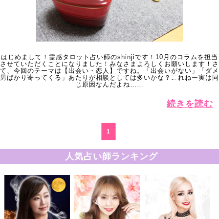
はじめまして！霊感タロット占い師のshinjiです！10月のコラムを担当
させていただくことになりました！みなさまよろしくお願いします！さ
て、今回のテーマは【出会い・恋人】ですね。「出会いがない」「ダメ
男ばかり寄ってくる」あたりが相談としては多いかな？これねー実は同
じ原因なんだよね……
続きを読む
1
人気占い師ランキング