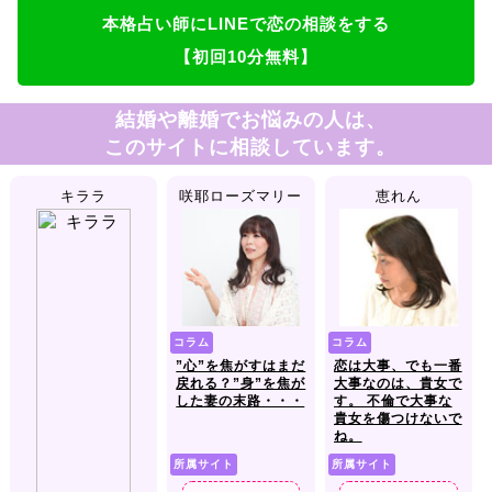
本格占い師にLINEで恋の相談をする
【初回10分無料】
結婚や離婚でお悩みの人は、
このサイトに相談しています。
キララ
咲耶ローズマリー
恵れん
コラム
コラム
”心”を焦がすはまだ
恋は大事、でも一番
戻れる？”身”を焦が
大事なのは、貴女で
した妻の末路・・・
す。 不倫で大事な
貴女を傷つけないで
ね。
所属サイト
所属サイト