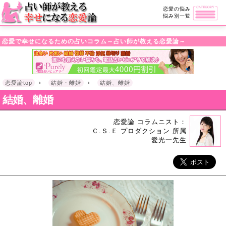
・!DOCTYPE html>l
恋愛の悩み
悩み別一覧
恋愛で幸せになるための占いコラム～占い師が教える恋愛論～
恋愛論top
›
結婚・離婚
›
結婚、離婚
結婚、離婚
恋愛論 コラムニスト：
Ｃ.Ｓ.Ｅ プロダクション 所属
愛光一先生