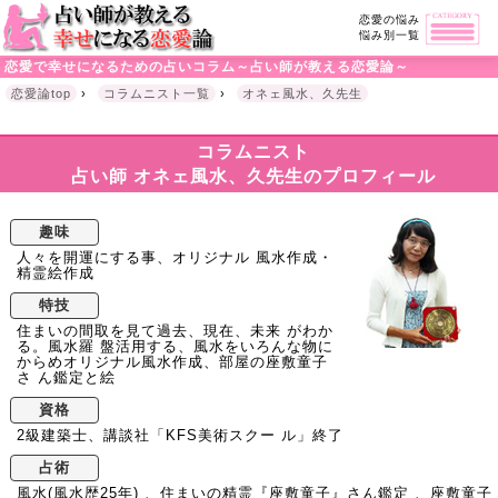
恋愛の悩み
悩み別一覧
恋愛で幸せになるための占いコラム～占い師が教える恋愛論～
恋愛論top
›
コラムニスト一覧
›
オネェ風水、久先生
コラムニスト
占い師 オネェ風水、久先生のプロフィール
趣味
人々を開運にする事、オリジナル 風水作成・
精霊絵作成
特技
住まいの間取を見て過去、現在、未来 がわか
る。風水羅 盤活用する、風水をいろんな物に
からめオリジナル風水作成、部屋の座敷童子
さ ん鑑定と絵
資格
2級建築士、講談社「KFS美術スクー ル」終了
占術
風水(風水歴25年) 、住まいの精霊『座敷童子』さん鑑定 、座敷童子