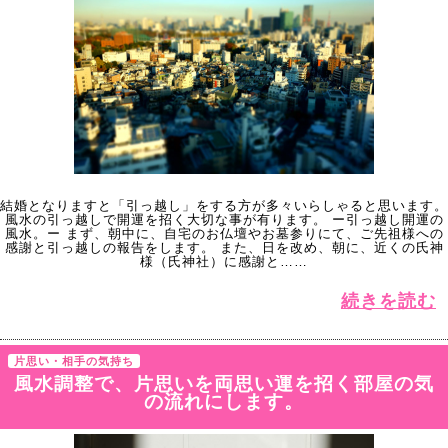
結婚となりますと「引っ越し」をする方が多々いらしゃると思います。
風水の引っ越しで開運を招く大切な事が有ります。 ー引っ越し開運の
風水。ー まず、朝中に、自宅のお仏壇やお墓参りにて、ご先祖様への
感謝と引っ越しの報告をします。 また、日を改め、朝に、近くの氏神
様（氏神社）に感謝と……
続きを読む
片思い・相手の気持ち
風水調整で、片思いを両思い運を招く部屋の気
の流れにします。