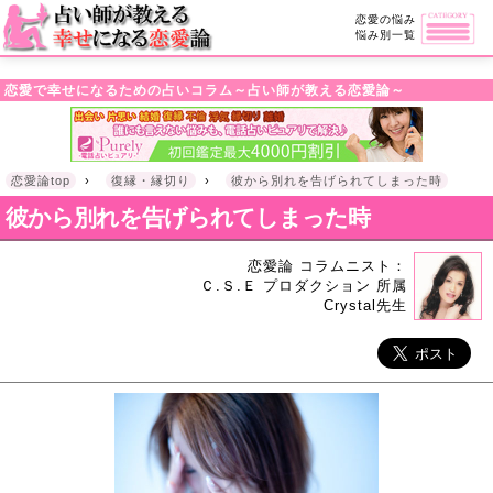
・!DOCTYPE html>l
恋愛の悩み
悩み別一覧
恋愛で幸せになるための占いコラム～占い師が教える恋愛論～
恋愛論top
›
復縁・縁切り
›
彼から別れを告げられてしまった時
彼から別れを告げられてしまった時
恋愛論 コラムニスト：
Ｃ.Ｓ.Ｅ プロダクション 所属
Crystal先生