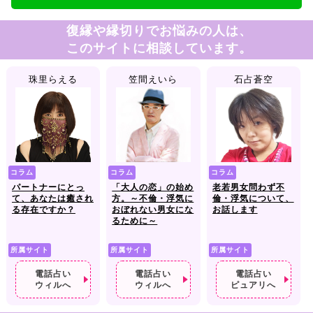
復縁や縁切りでお悩みの人は、
このサイトに相談しています。
珠里らえる
笠間えいら
石占蒼空
コラム
コラム
コラム
パートナーにとっ
「大人の恋」の始め
老若男女問わず不
て、あなたは癒され
方。～不倫・浮気に
倫・浮気について、
る存在ですか？
おぼれない男女にな
お話します
るために～
所属サイト
所属サイト
所属サイト
電話占い
電話占い
電話占い
ウィルへ
ウィルへ
ピュアリへ