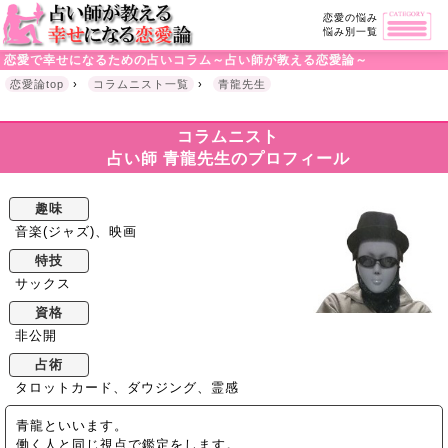
恋愛の悩み
悩み別一覧
恋愛で幸せになるための占いコラム～占い師が教える恋愛論～
恋愛論top
›
コラムニスト一覧
›
青龍先生
コラムニスト
占い師 青龍先生のプロフィール
趣味
音楽(ジャズ)、映画
特技
サックス
資格
非公開
占術
タロットカード、ダウジング、霊感
青龍といいます。
働く人と同じ視点で鑑定をします。