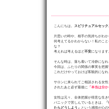
こんにちは。
スピリチュアルセック
片思いの時や、相手の気持ちがわか
何考えてるかわからない！私のこと
な？
考えれば考えるほど
不安
になります
そんな時は、落ち着いて冷静になれ
今回は、ふたりの関係の事実を把握
これだけやっておけば客観的になれ
サロンに来られてご相談される女性
されたあと必ず最後に
「本当は分か
女性は元々、全体把握が得意な生き
パニックで苦しんでいるときは、
「
たらどうしよう」
という感情が心の