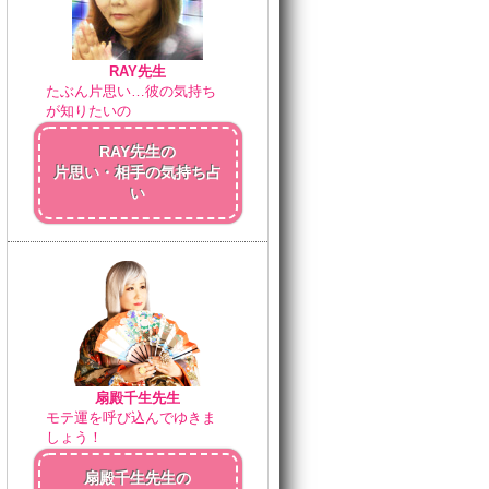
RAY先生
たぶん片思い…彼の気持ち
が知りたいの
RAY先生の
片思い・相手の気持ち占
い
扇殿千生先生
モテ運を呼び込んでゆきま
しょう！
扇殿千生先生の