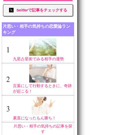
twitter
で記事をチェックする
片思い・相手の気持ちの恋愛論ラン
キング
九星占星術でみる相手の運勢
言葉にして行動するときに、奇跡
が起こる！
素直になったもん勝ち！
片思い・相手の気持ちの記事を探
す