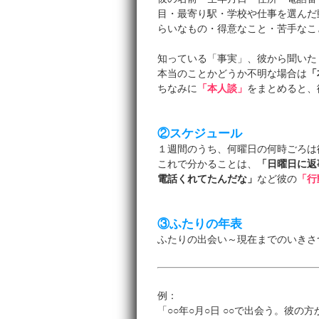
目・最寄り駅・学校や仕事を選んだ
らいなもの・得意なこと・苦手なこ
知っている「事実」、彼から聞いた
本当のことかどうか不明な場合は
「
ちなみに
「本人談」
をまとめると、
②スケジュール
１週間のうち、何曜日の何時ごろは
これで分かることは、
「日曜日に返
電話くれてたんだな」
など彼の
「行
③ふたりの年表
ふたりの出会い～現在までのいきさ
例：
「○○年○月○日 ○○で出会う。彼