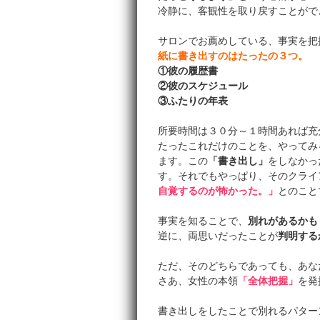
冷静に、客観性を取り戻すことがで
サロンでお薦めしている、事実を把
紙に書き出すのはたったの３つ。
①彼の履歴書
②彼のスケジュール
③ふたりの年表
所要時間は３０分～１時間あれば充
たったこれだけのことを、やってみ
ます。この
「書き出し」
をしなかっ
す。それでもやっぱり、そのクライ
自覚するのが怖かった。」
とのこと
事実を知ることで、
別れがあるかも
逆に、両思いだったことが
判明する
ただ、そのどちらであっても、あな
さあ、女性の本領
「全体把握」
を発
書き出しをしたことで別れるパター