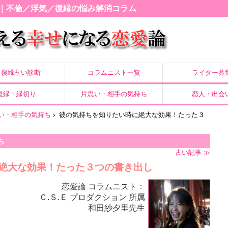
｜不倫／浮気／復縁の悩み解消コラム
復縁占い診断
コラムニスト一覧
ライター募
復縁・縁切り
片思い・相手の気持ち
恋人・出会
い・相手の気持ち
›
彼の気持ちを知りたい時に絶大な効果！たった３
ち
古い記事 ≫
絶大な効果！たった３つの書き出し
恋愛論 コラムニスト：
Ｃ.Ｓ.Ｅ プロダクション 所属
和田紗夕里先生