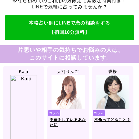
今なら初めてのご利用の方限定で素敵な特典付き！
LINEで気軽に占ってみませんか？
本格占い師にLINEで恋の相談をする
【初回10分無料】
片思いや相手の気持ちでお悩みの人は、
このサイトに相談しています。
Kaiji
天河りんご
香桜
コラム
コラム
不倫をしているあな
不倫ってどゆこと？
たに