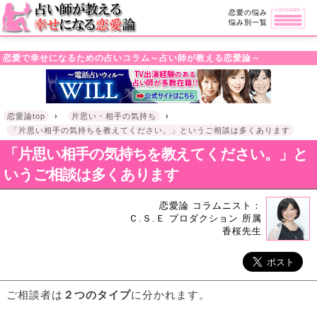
・!DOCTYPE html>l
恋愛の悩み
悩み別一覧
恋愛で幸せになるための占いコラム～占い師が教える恋愛論～
恋愛論top
›
片思い・相手の気持ち
›
「片思い相手の気持ちを教えてください。」というご相談は多くあります
「片思い相手の気持ちを教えてください。」と
いうご相談は多くあります
恋愛論 コラムニスト：
Ｃ.Ｓ.Ｅ プロダクション 所属
香桜先生
ご相談者は
２つのタイプ
に分かれます。