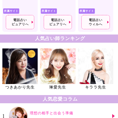
所属サイト
所属サイト
所属サイト
電話占い
電話占い
電話占い
ピュアリへ
ピュアリへ
ウィルへ
人気占い師ランキング
つきあかり先生
琳愛先生
キララ先生
人気恋愛コラム
理想の相手と出会う準備