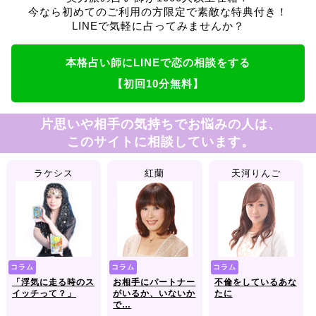
今なら初めてのご利用の方限定で素敵な特典付き！
LINEで気軽に占ってみませんか？
本格占い師にLINEで恋の相談をする
【初回10分無料】
片思いや相手の気持ちでお悩みの人は、
このサイトに相談しています。
ラケシス
紅蘭
天河りんご
コラム
コラム
コラム
「浮気に走る時のス
お相手にパートナー
不倫をしているあな
イッチって？」
がいるか、いないか
たに
で…