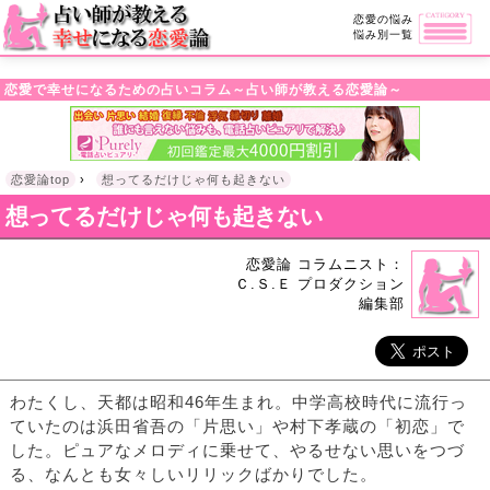
・!DOCTYPE html>l
恋愛の悩み
悩み別一覧
恋愛で幸せになるための占いコラム～占い師が教える恋愛論～
恋愛論top
›
想ってるだけじゃ何も起きない
想ってるだけじゃ何も起きない
恋愛論 コラムニスト：
Ｃ.Ｓ.Ｅ プロダクション
編集部
わたくし、天都は昭和46年生まれ。中学高校時代に流行っ
ていたのは浜田省吾の「片思い」や村下孝蔵の「初恋」で
した。ピュアなメロディに乗せて、やるせない思いをつづ
る、なんとも女々しいリリックばかりでした。