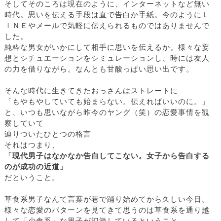
そしてそのころは現在のように、インターネットなど無い
時代。思いを伝える手段は直で告白か手紙。今のようにＬ
ＩＮＥやメールで気軽に伝えられるものではありませんで
した。
純粋な男女がいかにして相手に思いを伝えるか。様々な妄
想とシチュエーションをシミュレーションし、時には友人
の力を借りながら。なんとも甘酸っぱい思い出です。
そんな時代に生きてきたおっさんはストレートに
「もやもやしていても始まらない。伝えればいいのに。」
と、いつも思いながら昨今のヤング（笑）の恋愛事情を観
察していて
辿りついたひとつの格言
それはつまり、
「現代男子はなかなか告白してこない。女子から告白する
のが成功の近道」
だということ。
草食系男子なんて言葉が巷で踊り始めてから久しい今日。
様々な恋愛のパターンを見てきて思うのは草食系を通り越