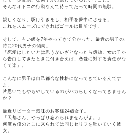
して「少食系」な男子が氾濫しているということ。
そんなオトコの行動なんて待ってたって時間の無駄。
親しくなり、駆け引きをし、相手を夢中にさせる。
これをスムーズにできればゴールは目前です。
そして、占い師を7年やってきて分かった、最近の男子の、
特に20代男子の傾向。
「恋愛はしたいとは思うがいざとなったら億劫。女の子か
ら告白してきたときに付き合えば、恋愛に対する責任がな
くて楽」。
こんなに男子は自己都合な性格になってきているんです
よ。
片思いでもやもやしているのがバカらしくなってきません
か？
最近リピーター気味のお客様24歳女子。
「天都さん、やっぱり忘れられませんがよ。」
何度も僕のとこに来られては同じセリフを吐いていく彼
女。