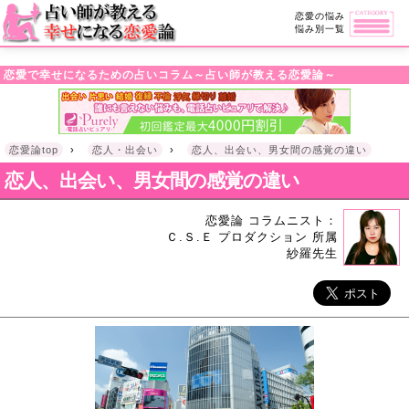
・!DOCTYPE html>l
恋愛の悩み
悩み別一覧
恋愛で幸せになるための占いコラム～占い師が教える恋愛論～
恋愛論top
›
恋人・出会い
›
恋人、出会い、男女間の感覚の違い
恋人、出会い、男女間の感覚の違い
恋愛論 コラムニスト：
Ｃ.Ｓ.Ｅ プロダクション 所属
紗羅先生