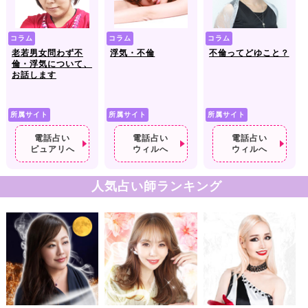
コラム
コラム
コラム
老若男女問わず不
浮気・不倫
不倫ってどゆこと？
倫・浮気について、
お話します
所属サイト
所属サイト
所属サイト
電話占い
電話占い
電話占い
ピュアリへ
ウィルへ
ウィルへ
人気占い師ランキング