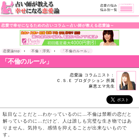
・!DOCTYPE html>l
恋愛の悩み
悩み別一覧
恋愛で幸せになるための占いコラム～占い師が教える恋愛論～
恋愛論top
›
不倫・浮気
›
「不倫のルール」
「不倫のルール」
恋愛論 コラムニスト：
Ｃ.Ｓ.Ｅ プロダクション 所属
麻恵エマ先生
駄目なことだと…わかっているのに…不倫は禁断の恋だと
解っているのに…だけど、人は誰しも完璧な生き物ではあ
りません。気持ち、感情を抑えることが出来ないもので
す。