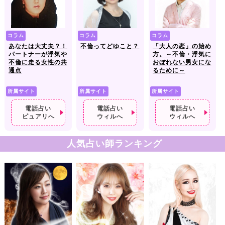
コラム
コラム
コラム
あなたは大丈夫？！
不倫ってどゆこと？
「大人の恋」の始め
パートナーが浮気や
方。～不倫・浮気に
不倫に走る女性の共
おぼれない男女にな
通点
るために～
所属サイト
所属サイト
所属サイト
電話占い
電話占い
電話占い
ピュアリへ
ウィルへ
ウィルへ
人気占い師ランキング