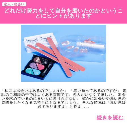
恋人・出会い
どれだけ努力をして自分を磨いたのかというこ
とにヒントがあります
「私には出会いはあるのでしょうか」 「赤い糸ってあるのですか」 電
話のご相談の中ではよくある質問です。恋人がいなくて淋しい。 出会
いを求めているのに良い人に巡り合えない。 確かに出会いや赤い糸の
質問をしたくなる気持ちにもなるでしょう。 そんな時私は「赤い糸は
必ずありますよ」と答え……
続きを読む