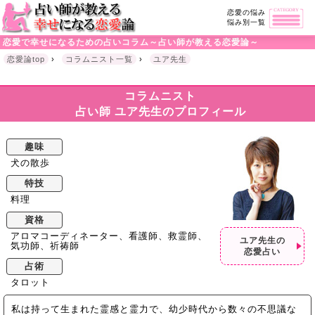
恋愛の悩み
悩み別一覧
恋愛で幸せになるための占いコラム～占い師が教える恋愛論～
恋愛論top
›
コラムニスト一覧
›
ユア先生
コラムニスト
占い師 ユア先生のプロフィール
趣味
犬の散歩
特技
料理
資格
アロマコーディネーター、看護師、救霊師、
ユア先生の
気功師、祈祷師
恋愛占い
占術
タロット
私は持って生まれた霊感と霊力で、幼少時代から数々の不思議な