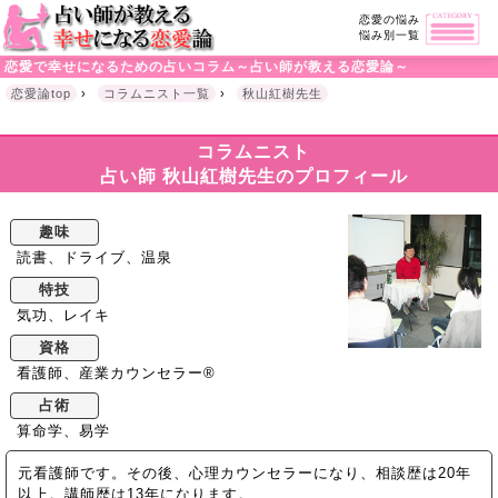
恋愛の悩み
悩み別一覧
恋愛で幸せになるための占いコラム～占い師が教える恋愛論～
恋愛論top
›
コラムニスト一覧
›
秋山紅樹先生
コラムニスト
占い師 秋山紅樹先生のプロフィール
趣味
読書、ドライブ、温泉
特技
気功、レイキ
資格
看護師、産業カウンセラー®
占術
算命学、易学
元看護師です。その後、心理カウンセラーになり、相談歴は20年
以上。講師歴は13年になります。