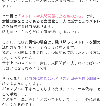
心リフレッシュしてその後の美意識も向上することと思い
ます。
２つ目は
「ストレスや人間関係によるものから」
です。
女性は嫌なことがあると言語化し、人に話すことでストレ
スを解消する傾向
があります。
話を聞いてもらうだけで気が楽になるのです。
しかし、比較的
男性の場合は、独り黙ってストレスを溜め
込む
方が多くいらっしゃるように思えます。
私の元へ相談にくる男性も、今回初めて話したという方は
少なくありません。
仕事上でのストレス、責任、人間関係に挟まれいっぱいい
っぱいになられるようです。
そうなると、
傾向的に男性はハイリスク因子を持つ刺激
を
求めるようになります。
ギャンブルに手を出してしまったり、アルコール依存、そ
して浮気、、。
この場合、魔が差したと言ってもいいでしょう。心に余裕
がなくなるのです。