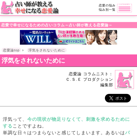
・!DOCTYPE html>l
恋愛の悩み
悩み別一覧
恋愛で幸せになるための占いコラム～占い師が教える恋愛論～
恋愛論top
›
浮気をされないために
浮気をされないために
恋愛論 コラムニスト：
Ｃ.Ｓ.Ｅ プロダクション
編集部
浮気って、
今の現状が物足りなくて、刺激を求めるために
する
ことですよね。
単調な日々はつまらないと感じてしまいます。あるいは
パ