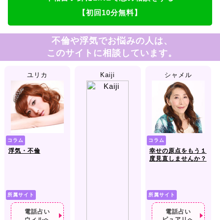
【初回10分無料】
不倫や浮気でお悩みの人は、
このサイトに相談しています。
ユリカ
Kaiji
シャメル
コラム
コラム
浮気・不倫
幸せの原点をもう１
度見直しませんか？
所属サイト
所属サイト
電話占い
電話占い
ウィルへ
ピュアリへ