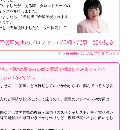
いました。
ていましたが、ある時、タロットカードの
ィングを修得しました。
いましたら、1年前後で希望実現されます。
きます。
ーをご依頼頂けましたら、女性限定にて、
。
宮櫻華先生のプロフィール詳細・記事一覧を見る
≫ presented by CSEプロダクション
りも。“縁”の事を占い師に電話で相談してみませんか？
戻したい！などなど…。
ちません…。実際にどう行動していいかわからずに悩んでいる人は多
れ方など事情や状況によって違うので、実際のアドバイスや対策は
祈願など…業界屈指の復縁・縁切りのスペシャリストが揃う電話占い
復縁問題解決の糸口やきっかけ作りなど、復縁成就へのお手伝いをし