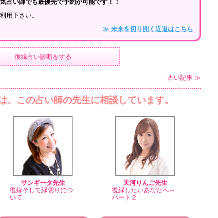
人気占い師でも最優先で予約が可能です！！
ご利用下さい。
≫ 未来を切り開く近道はこちら
復縁占い診断をする
古い記事 ≫
は、この占い師の先生に相談しています。
サンギータ先生
天河りんご先生
復縁そして縁切りにつ
復縁したいあなたへ～
いて
パート２