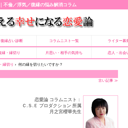
｜不倫／浮気／復縁の悩み解消コラム
復縁占い診断
コラムニスト一覧
ライター募
復縁・縁切り
片思い・相手の気持ち
恋人・出会
・縁切り
›
何の縁を切りたいですか？
古い記事 ≫
恋愛論 コラムニスト：
Ｃ.Ｓ.Ｅ プロダクション 所属
月之宮櫻華先生