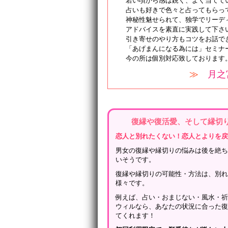
若い頃から感は鋭く、よく当てて
占いも好きで色々と占ってもらっ
神秘性魅せられて、独学でリーデ
アドバイスを素直に実践して下さ
引き寄せのやり方もコツをお話で
「あげまんになる為には」セミナ
今の所は個別対応致しております
≫
月之
復縁や復活愛、そして縁切
恋人と別れたくない！恋人とよりを
男女の復縁や縁切りの悩みは後を絶
いそうです。
復縁や縁切りの可能性・方法は、別
様々です。
例えば、占い・おまじない・風水・
ウィルなら、あなたの状況に合った
てくれます！