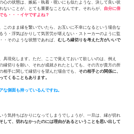
の心の状態は、嫉妬・執着・呪いにも似たような、決して良い状
れないことが、とても重要なことなんです。それらが、
自分に倍
でも・・・イヤですよね？
、このまま縁を繋いでいたら、お互いに不幸になるという場合な
るう・浮気ばかりして気苦労が堪えない・ストーカーのように監
・・そのような状態であれば、
むしろ縁切りを考えた方がいいで
、具現化します。ただ、ここで覚えておいて欲しいのは、例え
の縁切りを願い、それが成就されたとしても、その方が貴方の所
の相手に関して縁切りを望んだ場合でも、
その相手との関係に、
ってくることもあります。
アな側面も持っているんですね。
いう気持ちばかりになってしまうでしょうが、一旦は、縁が切れ
そして、切れなかったのには理由があるということを思い出して