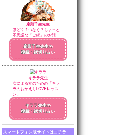
扇殿千生先生
ほどく？つなぐ？ちょっと
不思議な「ご縁」のお話
扇殿千生先生の
復縁・縁切り占い
キララ先生
女による女のための「キラ
ラのおかえりLOVEレッス
ン」
キララ先生の
復縁・縁切り占い
スマートフォン版サイトはコチラ