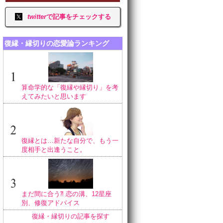
twitter
で記事をチェックする
復縁・縁切りの恋愛論ランキング
算命学的な「復縁や縁切り」を考
えてみたいと思います
復縁とは…新たな自分で、もう一
度相手と出逢うこと。
まだ間に合う⁈ 恋の溝、12星座
別、修復アドバイス
復縁・縁切りの記事を探す