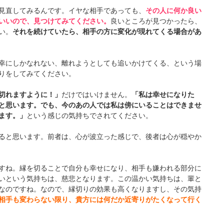
見直してみるんです。イヤな相手であっても、
その人に何か良い
いいので、見つけてみてください。
良いところが見つかったら、
い。
それを続けていたら、相手の方に変化が現れてくる場合があ
幸にしかなれない、離れようとしても追いかけてくる、という場
りをしてみてください。
切れますように！」
だけではいけません。
「私は幸せになりた
と思います。でも、今のあの人では私は傍にいることはできませ
ます。」
という感じの気持ちでされてください。
ると思います。前者は、心が波立った感じで、後者は心が穏やか
すね。縁を切ることで自分も幸せになり、相手も嫌われる部分に
いという気持ちは、慈悲となります。この温かい気持ちは、輩と
なのですね。なので、縁切りの効果も高くなりますし、その気持
相手も変わらない限り、貴方には何だか近寄りがたくなって行く