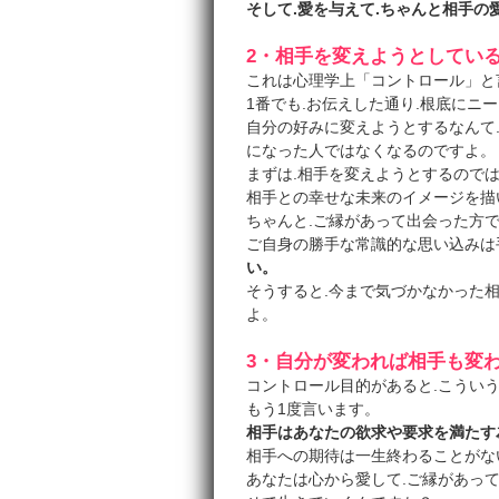
そして.愛を与えて.ちゃんと相手
2・相手を変えようとしてい
これは心理学上「コントロール」と
1番でも.お伝えした通り.根底にニ
自分の好みに変えようとするなんて
になった人ではなくなるのですよ。
まずは.相手を変えようとするのでは
相手との幸せな未来のイメージを描
ちゃんと.ご縁があって出会った方
ご自身の勝手な常識的な思い込みは
い。
そうすると.今まで気づかなかった
よ。
3・自分が変われば相手も変
コントロール目的があると.こうい
もう1度言います。
相手はあなたの欲求や要求を満たす
相手への期待は一生終わることがな
あなたは心から愛して.ご縁があっ