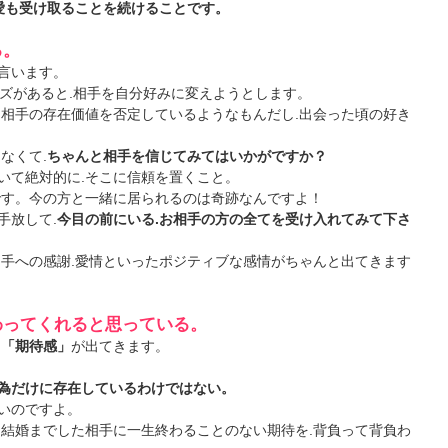
の愛も受け取ることを続けることです。
る。
言います。
ーズがあると.相手を自分好みに変えようとします。
.相手の存在価値を否定しているようなもんだし.出会った頃の好き
なくて.
ちゃんと相手を信じてみてはいかがですか？
いて絶対的に.そこに信頼を置くこと。
です。今の方と一緒に居られるのは奇跡なんですよ！
手放して.
今目の前にいる.お相手の方の全てを受け入れてみて下さ
相手への感謝.愛情といったポジティブな感情がちゃんと出てきます
わってくれると思っている。
う
「期待感」
が出てきます。
為だけに存在しているわけではない。
いのですよ。
て結婚までした相手に一生終わることのない期待を.背負って背負わ