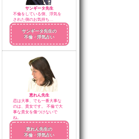
サンギータ先生
不倫をしている側、浮気を
された側のお気持ち…
サンギータ先生の
不倫・浮気占い
恵れん先生
恋は大事、でも一番大事な
のは、貴女です。 不倫で大
事な貴女を傷つけないで
ね。
恵れん先生の
不倫・浮気占い