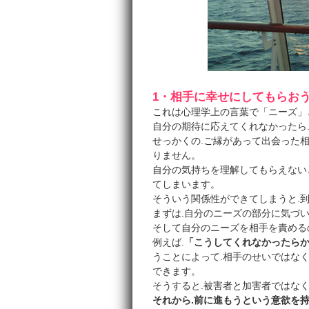
1・相手に幸せにしてもらお
これは心理学上の言葉で「ニーズ」
自分の期待に応えてくれなかったら
せっかくの.ご縁があって出会った
りません。
自分の気持ちを理解してもらえない
てしまいます。
そういう関係性ができてしまうと.
まずは.自分のニーズの部分に気づ
そして自分のニーズを相手を責める
例えば.
「こうしてくれなかったらか
うことによって.相手のせいではな
できます。
そうすると.被害者と加害者ではな
それから.前に進もうという意欲を