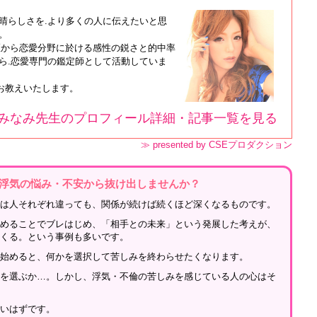
晴らしさを.より多くの人に伝えたいと思
。
匠から恋愛分野に於ける感性の鋭さと的中率
ら.恋愛専門の鑑定師として活動していま
お教えいたします。
みなみ先生のプロフィール詳細・記事一覧を見る
≫ presented by CSEプロダクション
浮気の悩み・不安から抜け出しませんか？
」は人それぞれ違っても、関係が続けば続くほど深くなるものです。
深めることでブレはじめ、「相手との未来」という発展した考えが、
てくる。という事例も多いです。
じ始めると、何かを選択して苦しみを終わらせたくなります。
れを選ぶか…。しかし、浮気・不倫の苦しみを感じている人の心はそ
ないはずです。