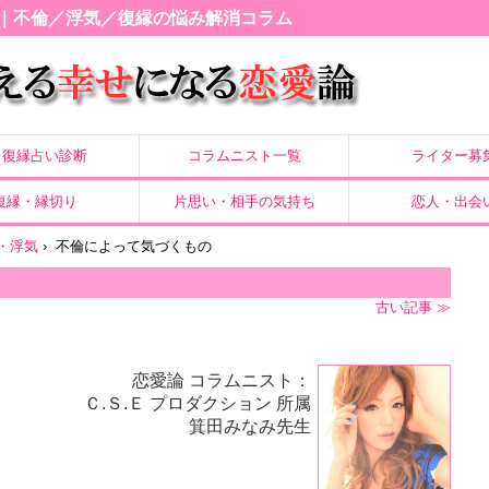
｜不倫／浮気／復縁の悩み解消コラム
復縁占い診断
コラムニスト一覧
ライター募
復縁・縁切り
片思い・相手の気持ち
恋人・出会
・浮気
›
不倫によって気づくもの
古い記事 ≫
恋愛論 コラムニスト：
Ｃ.Ｓ.Ｅ プロダクション 所属
箕田みなみ先生