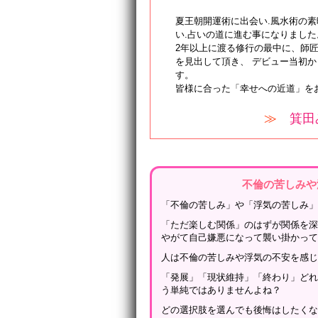
夏王朝開運術に出会い.風水術の素
い.占いの道に進む事になりました
2年以上に渡る修行の最中に、師
を見出して頂き、 デビュー当初か
す。
皆様に合った「幸せへの近道」を
≫
箕田
不倫の苦しみや
「不倫の苦しみ」や「浮気の苦しみ
「ただ楽しむ関係」のはずが関係を
やがて自己嫌悪になって襲い掛かっ
人は不倫の苦しみや浮気の不安を感
「発展」「現状維持」「終わり」ど
う単純ではありませんよね？
どの選択肢を選んでも後悔はしたく