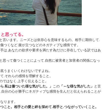
うと思ってる。
と言います。ニーズとは依存心を意味するもの。相手に期待して.
.傷つくなど.腹が立つなどのネガティブな感情です。
相手は.あなたの欲求や要求を満たす為だけに存在している訳ではあ
と思って傷つくことによって.自然に被害者と加害者の関係になっ
到底うまくいくわけないですよね。
いて.それらの感情を理解すること。
のではなく.上手く伝えること。
ら.私は傷ついた様な気がした。」
この
「～な様な気がした」
と言
く.自分の心が勝手にネガティブな感情を生んだと伝えられることが
くなります。
持つこと。相手との愛と絆を深めて.相手と.つながっていくこと。