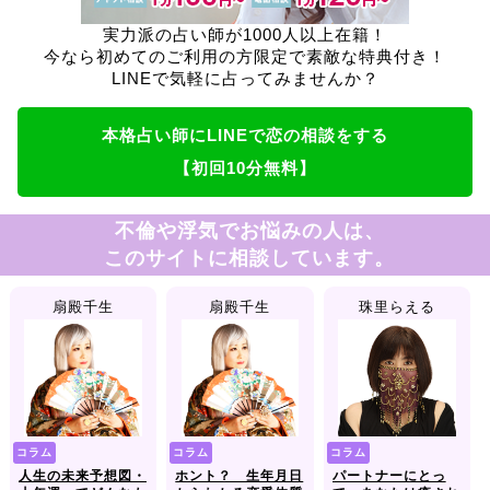
実力派の占い師が1000人以上在籍！
今なら初めてのご利用の方限定で素敵な特典付き！
LINEで気軽に占ってみませんか？
本格占い師にLINEで恋の相談をする
【初回10分無料】
不倫や浮気でお悩みの人は、
このサイトに相談しています。
扇殿千生
扇殿千生
珠里らえる
コラム
コラム
コラム
人生の未来予想図・
ホント？ 生年月日
パートナーにとっ