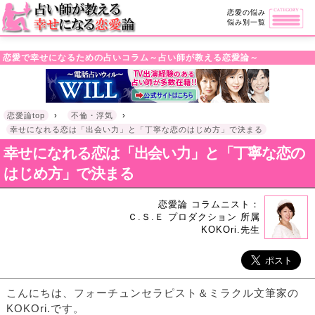
・!DOCTYPE html>l
恋愛の悩み
悩み別一覧
恋愛で幸せになるための占いコラム～占い師が教える恋愛論～
恋愛論top
›
不倫・浮気
›
幸せになれる恋は「出会い力」と「丁寧な恋のはじめ方」で決まる
幸せになれる恋は「出会い力」と「丁寧な恋の
はじめ方」で決まる
恋愛論 コラムニスト：
Ｃ.Ｓ.Ｅ プロダクション 所属
KOKOri.先生
こんにちは、フォーチュンセラピスト＆ミラクル文筆家の
KOKOri.です。