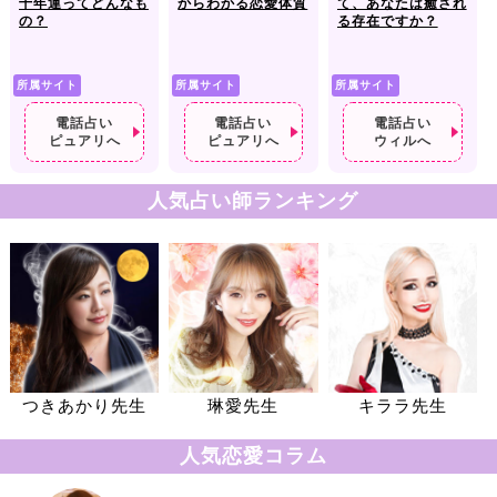
十年運ってどんなも
からわかる恋愛体質
て、あなたは癒され
の？
る存在ですか？
所属サイト
所属サイト
所属サイト
電話占い
電話占い
電話占い
ピュアリへ
ピュアリへ
ウィルへ
人気占い師ランキング
つきあかり先生
琳愛先生
キララ先生
人気恋愛コラム