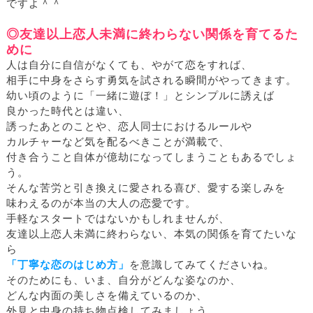
ですよ＾＾
◎友達以上恋人未満に終わらない関係を育てるた
めに
人は自分に自信がなくても、やがて恋をすれば、
相手に中身をさらす勇気を試される瞬間がやってきます。
幼い頃のように「一緒に遊ぼ！」とシンプルに誘えば
良かった時代とは違い、
誘ったあとのことや、恋人同士におけるルールや
カルチャーなど気を配るべきことが満載で、
付き合うこと自体が億劫になってしまうこともあるでしょ
う。
そんな苦労と引き換えに愛される喜び、愛する楽しみを
味わえるのが本当の大人の恋愛です。
手軽なスタートではないかもしれませんが、
友達以上恋人未満に終わらない、本気の関係を育てたいな
ら
「丁寧な恋のはじめ方」
を意識してみてくださいね。
そのためにも、いま、自分がどんな姿なのか、
どんな内面の美しさを備えているのか、
外見と中身の持ち物点検してみましょう。