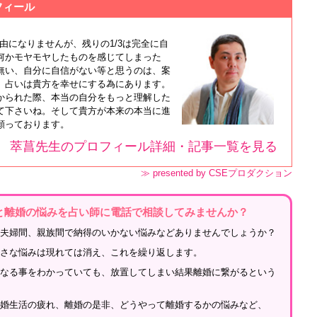
フィール
自由になりませんが、残りの1/3は完全に自
何かモヤモヤしたものを感じてしまった
無い、自分に自信がない等と思うのは、案
。占いは貴方を幸せにする為にあります。
かられた際、本当の自分をもっと理解した
て下さいね。そして貴方が本来の本当に進
願っております。
萃菖先生のプロフィール詳細・記事一覧を見る
≫ presented by CSEプロダクション
と離婚の悩みを占い師に電話で相談してみませんか？
？夫婦間、親族間で納得のいかない悩みなどありませんでしょうか？
小さな悩みは現れては消え、これを繰り返します。
になる事をわかっていても、放置してしまい結果離婚に繋がるという
結婚生活の疲れ、離婚の是非、どうやって離婚するかの悩みなど、