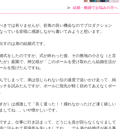
≫
結婚・離婚でお悩みの方へ
べきでは有りませんが、折角の良い機会なのでプロダクション
なっている皆様に感謝しながら書いてみようと想います。
出すのは弟の結婚式です。
婚式をしたのですが、式が終わった後、その敷地の小さな（と言
たが）庭園で、神父様が「このボールを受け取れたら結婚生活が
ールを投げたんですね。
んでしまって、弟は信じられない位の速度で追いかけ走って…純
ッチを試みたんですが、ボールに指先が軽く掠めてあえなくボー
。
すが）は感激して「良く遣った！！捕れなかったけど凄く嬉しい
ましてね…。いや懐かしいです。
ですよ。仕事に行き詰まって、どうにも首が回らなくなりまして
逆に詰られて居場所を失いましてね…。でも弟の結婚式が有る事