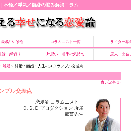
｜不倫／浮気／復縁の悩み解消コラム
復縁占い診断
コラムニスト一覧
ライター募
復縁・縁切り
片思い・相手の気持ち
恋人・出会
・離婚
›
結婚・離婚・人生のスクランブル交差点
古い記事 ≫
ンブル交差点
恋愛論 コラムニスト：
Ｃ.Ｓ.Ｅ プロダクション 所属
萃菖先生