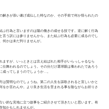
の解きが添い遂げ成仏した時なのか、その手前で何か悟られたの
結ぶ行為と言いますのは陽の働きの成せる技です。逆に解く行為
と言う訳には参りませんから、また結ぶ行為も必要に成るのでし
、何かは未だ判りませんが。
れますが、いっときとは言え結ばれた相手がいらっしゃるなら
に仕舞われるのでしょう。その分だけ選球眼は養われたであろう
に成ってしまうのでしょうか…。
方は賢明なのでしょうね。第二の人生を謳歌されると宜しいかと
何をか言わんや。より良き生活を営まれる事を陰ながらお祈りさ
占い的な見地に立つ故事をご紹介させて頂きたいと思います。有
存知かもしれませんが。