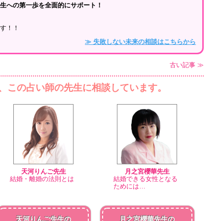
人生への第一歩を全面的にサポート！
。
ます！！
≫ 失敗しない未来の相談はこちらから
古い記事 ≫
、この占い師の先生に相談しています。
天河りんご先生
月之宮櫻華先生
結婚・離婚の法則とは
結婚できる女性となる
ためには…
天河りんご先生の
月之宮櫻華先生の