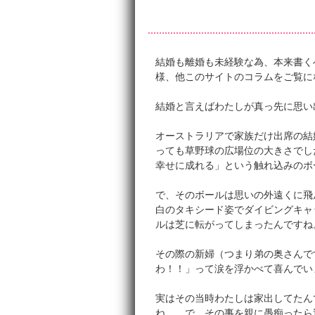
結婚も離婚も未経験な為、本来書く
様、他このサイトのコラムをご覧に
結婚と言えばわたしが真っ先に思い
オーストラリアで家族だけ出席の結
っても草野球の広場位の大きさでし
幸せに成れる」という触れ込みのボ
で、そのボールは思いの外遠くに飛
白のタキシード姿でダイビングキャ
ルは芝に転がってしまったんですね
その際の新婦（つまり弟の奥さんで
わ！！」って涙を浮かべて喜んでい
実はその当時わたしは家出してたん
ね…。で、その事を親に愚痴ったら