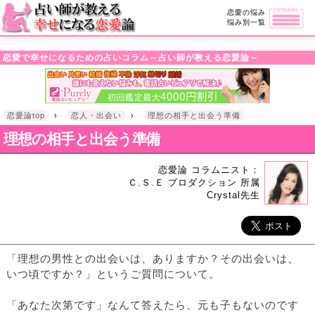
・!DOCTYPE html>l
恋愛の悩み
悩み別一覧
恋愛で幸せになるための占いコラム～占い師が教える恋愛論～
恋愛論top
›
恋人・出会い
›
理想の相手と出会う準備
理想の相手と出会う準備
恋愛論 コラムニスト：
Ｃ.Ｓ.Ｅ プロダクション 所属
Crystal先生
「理想の男性との出会いは、ありますか？その出会いは、
いつ頃ですか？」というご質問について。
「あなた次第です」なんて答えたら、元も子もないのです