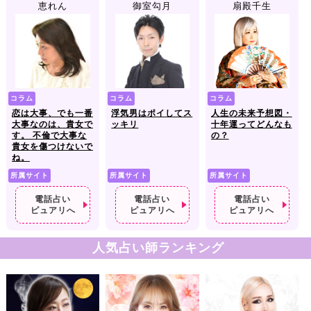
恵れん
御室勾月
扇殿千生
コラム
コラム
コラム
恋は大事、でも一番
浮気男はポイしてス
人生の未来予想図・
大事なのは、貴女で
ッキリ
十年運ってどんなも
す。 不倫で大事な
の？
貴女を傷つけないで
ね。
所属サイト
所属サイト
所属サイト
電話占い
電話占い
電話占い
ピュアリへ
ピュアリへ
ピュアリへ
人気占い師ランキング