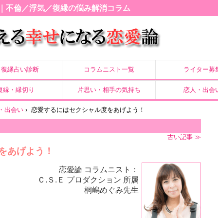
｜不倫／浮気／復縁の悩み解消コラム
復縁占い診断
コラムニスト一覧
ライター募
復縁・縁切り
片思い・相手の気持ち
恋人・出会
・出会い
›
恋愛するにはセクシャル度をあげよう！
古い記事 ≫
をあげよう！
恋愛論 コラムニスト：
Ｃ.Ｓ.Ｅ プロダクション 所属
桐嶋めぐみ先生