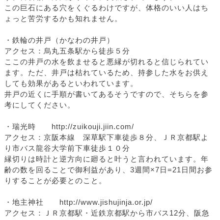
この巨石にある穴をくぐるわけですが、体格のいい人はち
ょっと苦労するかも知れません。
・鉄輪の井戸（かなわの井戸）
アクセス：烏丸五条駅から徒歩５分
ここの井戸の水を飲ませると悪縁が切れると信じられてい
ます。ただ、井戸は枯れているため、持参した水をお供え
しても効果があるといわれています。
井戸の近くに手順が書いてあるそうですので、そちらを参
考にしてください。
・瑞光時 http://zuikouji.jiin.com/
アクセス：京阪本線 深草駅下車徒歩８分、ＪＲ京都駅よ
り市バス龍谷大学前下車徒歩１０分
縁切りは時計と逆方向に廻ると叶うと言われています。年
齢の数を回ることで御利益があり、3週間×7日=21日間お参
りすることが必要とのこと。
・地主神社 http://www.jishujinja.or.jp/
アクセス：ＪＲ京都駅・近鉄京都駅から市バス12分、阪急