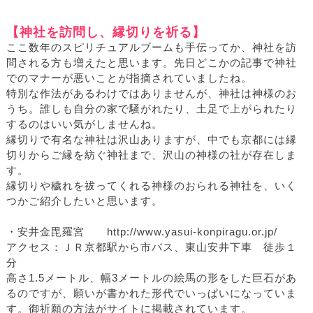
【神社を訪問し、縁切りを祈る】
ここ数年のスピリチュアルブームも手伝ってか、神社を訪
問される方も増えたと思います。先日どこかの記事で神社
でのマナーが悪いことが指摘されていましたね。
特別な作法があるわけではありませんが、神社は神様のお
うち。誰しも自分の家で騒がれたり、土足で上がられたり
するのはいい気がしませんね。
縁切りで有名な神社は沢山ありますが、中でも京都には縁
切りからご縁を紡ぐ神社まで、沢山の神様の社が存在しま
す。
縁切りや穢れを祓ってくれる神様のおられる神社を、いく
つかご紹介したいと思います。
・安井金毘羅宮 http://www.yasui-konpiragu.or.jp/
アクセス：ＪＲ京都駅から市バス、東山安井下車 徒歩１
分
高さ1.5メートル、幅3メートルの絵馬の形をした巨石があ
るのですが、願いが書かれた形代でいっぱいになっていま
す。御祈願の方法がサイトに掲載されています。