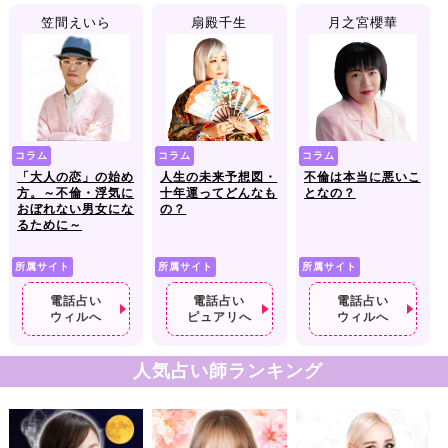
笠間えいら
扇殿千生
月之宮櫻華
コラム
コラム
コラム
「大人の恋」の始め
人生の未来予想図・
不倫は本当に悪いこ
方。～不倫・浮気に
十年運ってどんなも
となの？
おぼれない男女にな
の？
るために～
所属サイト
所属サイト
所属サイト
電話占い
電話占い
電話占い
ウィルへ
ピュアリへ
ウィルへ
人気占い師ランキング