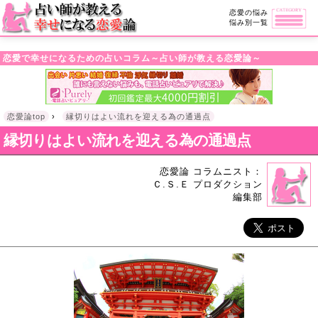
・!DOCTYPE html>l
恋愛の悩み
悩み別一覧
恋愛で幸せになるための占いコラム～占い師が教える恋愛論～
恋愛論top
›
縁切りはよい流れを迎える為の通過点
縁切りはよい流れを迎える為の通過点
恋愛論 コラムニスト：
Ｃ.Ｓ.Ｅ プロダクション
編集部