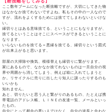
【断捨離をしてみる】
ここ数年ブームになった断捨離ですが、大切にしてきた物
はなかなか捨てれないですよね。私もその中の一人なので
すが、流れをよくするためには捨ててしまわないといけな
い。
縁切りとはある意味捨てる、ということにもなりますが、
捨てるということはそこにスペースができるということに
なります。
いらないものを捨てる＝悪縁を捨てる、縁切りという図式
が出来上がると思います。
部屋の大掃除や換気、模様替えも縁切りに繋がります。
家にあるもので、なかなか捨てれないものは一旦自分の視
界や周囲から消してしまう、例えば箱に入れてしまうと
か。リサイクルに売りに出したり知人に譲ったりするのも
いいかも
知れません。
あと、切りたいと思う人と繋がりのあるもの、たとえば携
帯電話のアドレス帳、ＬＩＮＥの友達一覧、メールといっ
たもの。
自分にとって都合の悪い人ではなく、自分の波長と合わな