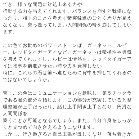
でき、様々な問題に対処出来る力や
行動する力を与えてくれます。バランスを崩すと我儘にな
ったり、相手のことを考えず猪突猛進のごとく周りが見え
なくなり、突っ走ってしまい人間関係の輪を崩してしまい
ます。
この色でお勧めのパワーストーンは、ガーネット、ルビ
ー、レッドタイガーアイなど。ガーネットは積極性や勇気
を与えてくれますし、ルビーは情熱を、レッドタイガーア
イは物事を前進させたい時や力を発揮したい
時に。これらの石は前へ進むために背中を押してくれるの
ではないでしょうか。
青：この色はコミュニケーションを意味し、第５チャクラ
である喉の部分を指します。この部分が充実していると整
理整頓が上手だったり、話し上手聞き上手となり、円滑な
人間関係を
築くことが可能となるでしょう。また、自分自身をしっか
りと見つめて向き合えるようになります。
しかし、行き過ぎると自己主張が激しくなり、落ち着きが