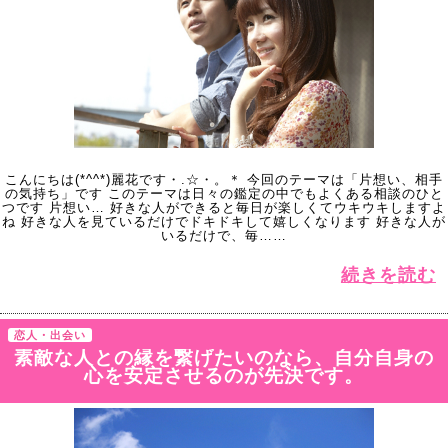
こんにちは(*^^*)麗花です・.☆・。＊ 今回のテーマは「片想い、相手
の気持ち」です このテーマは日々の鑑定の中でもよくある相談のひと
つです 片想い… 好きな人ができると毎日が楽しくてウキウキしますよ
ね 好きな人を見ているだけでドキドキして嬉しくなります 好きな人が
いるだけで、毎……
続きを読む
恋人・出会い
素敵な人との縁を繋げたいのなら、自分自身の
心を安定させるのが先決です。