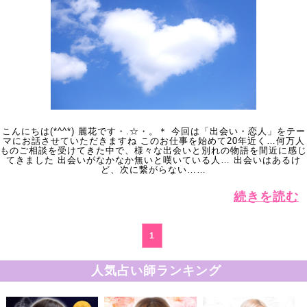
こんにちは(*^^*) 麗花です・.☆・。＊ 今回は「出会い・恋人」をテー
マにお話させていただきますね このお仕事を始めて20年近く…何万人
ものご相談を受けてきた中で、様々な出会いと別れの物語を間近に感じ
てきました 出会いがなかなか無いと嘆いている人… 出会いはあるけ
ど、次に繋がらない……
続きを読む
1
人気占い師ランキング