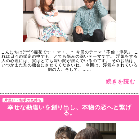
こんにちは(*^^*)麗花です・.☆・。＊ 今回のテーマ「不倫・浮気」 こ
れは日々の鑑定の中でも、とても悩みの深いテーマです。 浮気をする
人の心理には、実はとても深い闇が潜んでいるのてす。 そのお話は、
いつかまた別の機会にさせてくださいね。 今回は、浮気をされている
側の人、そして、……
続きを読む
片思い・相手の気持ち
幸せな勘違いを創り出し、本物の恋へと繋げ
る。