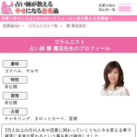
恋愛の悩み
悩み別一覧
恋愛で幸せになるための占いコラム～占い師が教える恋愛論～
恋愛論top
›
コラムニスト一覧
›
際 麗花先生
コラムニスト
占い師 際 麗花先生のプロフィール
趣味
ゴスペル、サルサ
特技
非公開
資格
非公開
占術
チャネリング、タロットカード、霊感
3万人以上の方の人生や恋愛に関わっていくうちに今を変える事で
確実に未来が変わるという事を私は確信しました。